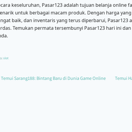
cara keseluruhan, Pasar123 adalah tujuan belanja online 
enarik untuk berbagai macam produk. Dengan harga yang 
ngat baik, dan inventaris yang terus diperbarui, Pasar123
erdas. Temukan permata tersembunyi Pasar123 hari ini dan
nda.
gs:
slot
Post
Temui Sarang188: Bintang Baru di Dunia Game Online
Temui Ha
navigation