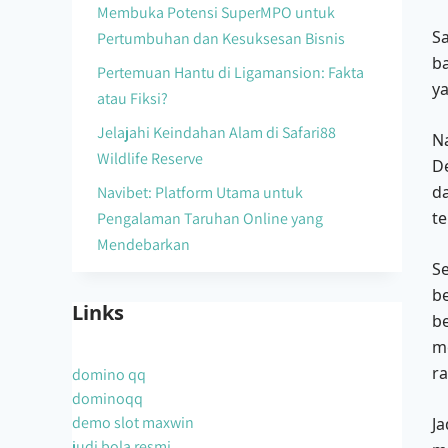
Membuka Potensi SuperMPO untuk
Sa
Pertumbuhan dan Kesuksesan Bisnis
b
Pertemuan Hantu di Ligamansion: Fakta
ya
atau Fiksi?
Jelajahi Keindahan Alam di Safari88
N
Wildlife Reserve
D
da
Navibet: Platform Utama untuk
t
Pengalaman Taruhan Online yang
Mendebarkan
S
b
Links
b
m
r
domino qq
dominoqq
demo slot maxwin
J
judi bola resmi