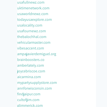
usafullnewz.com
uktimenetwork.com
usaworldnewz.com
todayusaexplore.com
usalocality.com
usafournewz.com
thebalochhal.com
vehicularmaster.com
vibesaccent.com
ampajavierdemiguel.org
brainboosters.co
amberlately.com
joycebriscoe.com
aicarmina.com
mypartysupplystore.com
annforwisconsin.com
findjaipur.com
cultofjim.com
glimmerick.com