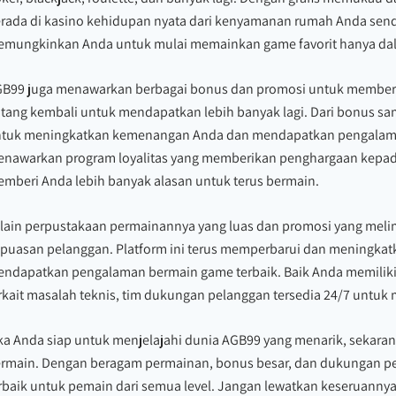
rada di kasino kehidupan nyata dari kenyamanan rumah Anda sendi
mungkinkan Anda untuk mulai memainkan game favorit hanya dal
B99 juga menawarkan berbagai bonus dan promosi untuk membe
tang kembali untuk mendapatkan lebih banyak lagi. Dari bonus s
tuk meningkatkan kemenangan Anda dan mendapatkan pengalaman b
nawarkan program loyalitas yang memberikan penghargaan kepad
mberi Anda lebih banyak alasan untuk terus bermain.
lain perpustakaan permainannya yang luas dan promosi yang me
puasan pelanggan. Platform ini terus memperbarui dan meningka
ndapatkan pengalaman bermain game terbaik. Baik Anda memilik
rkait masalah teknis, tim dukungan pelanggan tersedia 24/7 un
ka Anda siap untuk menjelajahi dunia AGB99 yang menarik, sekara
rmain. Dengan beragam permainan, bonus besar, dan dukungan pel
rbaik untuk pemain dari semua level. Jangan lewatkan keseruannya