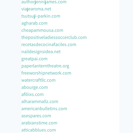
authorjennijames.com
viajearoma.net
tsutsuji-parkin.com
agharab.com
cheapammousa.com
thepositiveladiessoccerclub.com
recetasdecocinafaciles.com
naildesignsidea.net
greatpai.com
paperlanterntheatre.org
freeworshipnetwork.com
watercraftllc.com
abourge.com
afiliixs.com
alharammallz.com
americanbulletins.com
asespares.com
arabianstime.com
atticabblues.com