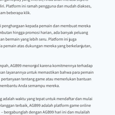
ri. Platform ini ramah pengguna dan mudah diakses,
am beberapa klik.
ri penghargaan kepada pemain dan membuat mereka
ambutan hingga promosi harian, ada banyak peluang
ermain yang lebih seru. Platform ini juga
a pemain atas dukungan mereka yang berkelanjutan,
limpah, AGB99 menonjol karena komitmennya terhadap
tkan layanannya untuk memastikan bahwa para pemain
i pertanyaan tentang game atau memerlukan bantuan
tuk membantu Anda semampu mereka.
ng adalah waktu yang tepat untuk mendaftar dan mulai
anggan terbaik, AGB99 adalah platform game online
 – bergabunglah dengan AGB99 hari ini dan mulailah