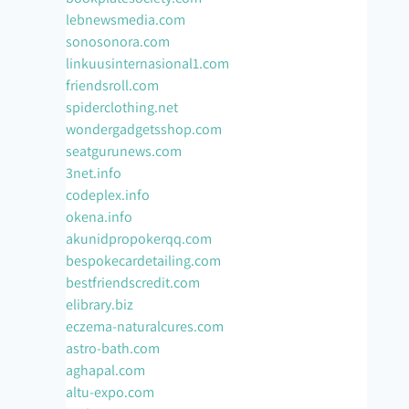
lebnewsmedia.com
sonosonora.com
linkuusinternasional1.com
friendsroll.com
spiderclothing.net
wondergadgetsshop.com
seatgurunews.com
3net.info
codeplex.info
okena.info
akunidpropokerqq.com
bespokecardetailing.com
bestfriendscredit.com
elibrary.biz
eczema-naturalcures.com
astro-bath.com
aghapal.com
altu-expo.com