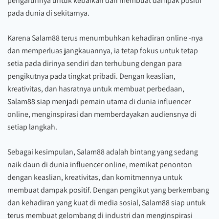
pengaruhnya untuk kebaikan dan membuat dampak positif
pada dunia di sekitarnya.
Karena Salam88 terus menumbuhkan kehadiran online -nya
dan memperluas jangkauannya, ia tetap fokus untuk tetap
setia pada dirinya sendiri dan terhubung dengan para
pengikutnya pada tingkat pribadi. Dengan keaslian,
kreativitas, dan hasratnya untuk membuat perbedaan,
Salam88 siap menjadi pemain utama di dunia influencer
online, menginspirasi dan memberdayakan audiensnya di
setiap langkah.
Sebagai kesimpulan, Salam88 adalah bintang yang sedang
naik daun di dunia influencer online, memikat penonton
dengan keaslian, kreativitas, dan komitmennya untuk
membuat dampak positif. Dengan pengikut yang berkembang
dan kehadiran yang kuat di media sosial, Salam88 siap untuk
terus membuat gelombang di industri dan menginspirasi