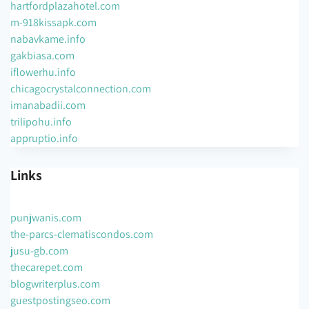
hartfordplazahotel.com
m-918kissapk.com
nabavkame.info
gakbiasa.com
iflowerhu.info
chicagocrystalconnection.com
imanabadii.com
trilipohu.info
appruptio.info
Links
punjwanis.com
the-parcs-clematiscondos.com
jusu-gb.com
thecarepet.com
blogwriterplus.com
guestpostingseo.com