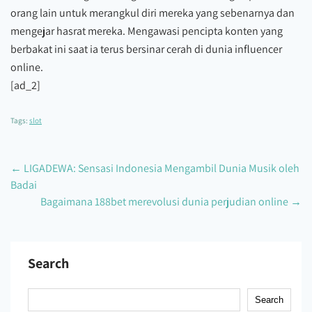
orang lain untuk merangkul diri mereka yang sebenarnya dan
mengejar hasrat mereka. Mengawasi pencipta konten yang
berbakat ini saat ia terus bersinar cerah di dunia influencer
online.
[ad_2]
Tags:
slot
Post
←
LIGADEWA: Sensasi Indonesia Mengambil Dunia Musik oleh
Badai
navigation
Bagaimana 188bet merevolusi dunia perjudian online
→
Search
Search