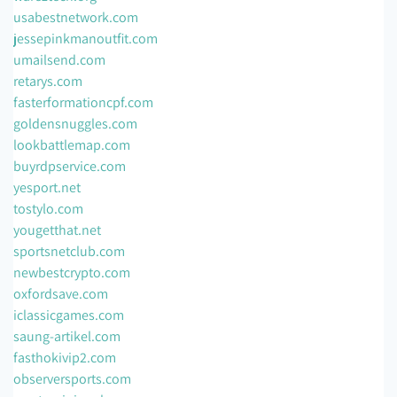
usabestnetwork.com
jessepinkmanoutfit.com
umailsend.com
retarys.com
fasterformationcpf.com
goldensnuggles.com
lookbattlemap.com
buyrdpservice.com
yesport.net
tostylo.com
yougetthat.net
sportsnetclub.com
newbestcrypto.com
oxfordsave.com
iclassicgames.com
saung-artikel.com
fasthokivip2.com
observersports.com