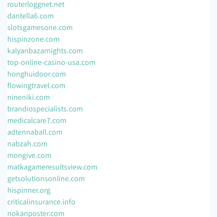
routerloggnet.net
dantella6.com
slotsgamesone.com
hispinzone.com
kalyanbazarnights.com
top-online-casino-usa.com
honghuidoor.com
flowingtravel.com
nineniki.com
brandiospecialists.com
medicalcare7.com
adtennaball.com
nabzah.com
mongive.com
matkagameresultsview.com
getsolutionsonline.com
hispinner.org
criticalinsurance.info
nokariposter.com