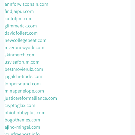
annforwisconsin.com
findjaipur.com
cultofjim.com
glimmerick.com
davidfollett.com
newcollegebeat.com
reverbnewyork.com
skinmerch.com
usvisaforum.com
bestmovierulz.com
jagalchi-trade.com
loopersound.com
minapenelope.com
justicereformalliance.com
cryptoglax.com
ohiohobbyplus.com
bogothemes.com
ajino-mingei.com
yourfreehost.info