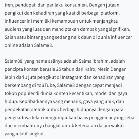
tren, pendapat, dan perilaku konsumen. Dengan jutaan
pengikut dan kehadiran yang kuat di berbagai platform,
influencer ini memiliki kemampuan untuk menjangkau
audiens yang luas dan menciptakan dampak yang signifikan.
Salah satu bintang yang sedang naik daun di dunia influencer
online adalah Salam88.
Salam88, yang nama aslinya adalah Salma Ibrahim, adalah
pencipta konten berusia 25 tahun dari Kairo, Mesir. Dengan
lebih dari 1 juta pengikut di Instagram dan kehadiran yang
berkembang di YouTube, Salam88 dengan cepat menjadi
tokoh populer di dunia konten kecantikan, mode, dan gaya
hidup. Kepribadiannya yang menarik, gaya yang unik, dan
pendekatan otentik untuk berbagi hidupnya dengan para
pengikutnya telah mengumpulkan basis penggemar yang setia
dan membantunya bangkit untuk ketenaran dalam waktu
yang relatif singkat.