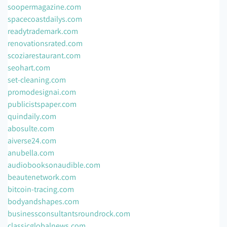
soopermagazine.com
spacecoastdailys.com
readytrademark.com
renovationsrated.com
scoziarestaurant.com
seohart.com
set-cleaning.com
promodesignai.com
publicistspaper.com
quindaily.com
abosulte.com
aiverse24.com
anubella.com
audiobooksonaudible.com
beautenetwork.com
bitcoin-tracing.com
bodyandshapes.com
businessconsultantsroundrock.com
classicglobalnews.com