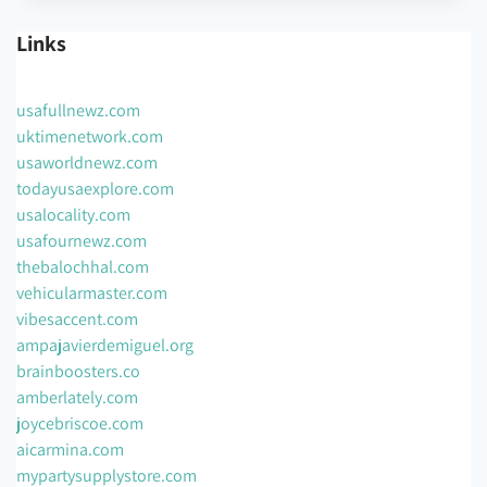
Links
usafullnewz.com
uktimenetwork.com
usaworldnewz.com
todayusaexplore.com
usalocality.com
usafournewz.com
thebalochhal.com
vehicularmaster.com
vibesaccent.com
ampajavierdemiguel.org
brainboosters.co
amberlately.com
joycebriscoe.com
aicarmina.com
mypartysupplystore.com