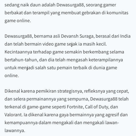
sedang naik daun adalah Dewasurga88, seorang gamer
berbakat dan terampil yang membuat gebrakan di komunitas
game online.
Dewasurga88, bernama asli Devansh Suraga, berasal dari India
dan telah bermain video game sejak ia masih kecil.
Kecintaannya terhadap game semakin berkembang selama
bertahun-tahun, dan dia telah mengasah keterampilannya
untuk menjadi salah satu pemain terbaik di dunia game
online.
Dikenal karena pemikiran strategisnya, refleksnya yang cepat,
dan selera permainannya yang sempurna, Dewasurga88 telah
terkenal di game-game seperti Fortnite, Call of Duty, dan
Valorant. Ia dikenal karena gaya bermainnya yang agresif dan
kemampuannya dalam mengakali dan mengakali lawan-
lawannya.