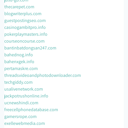
thecarepet.com
blogwriterplus.com
guestpostingseo.com
casinogambitpro.info
pokerplaymasters.info
courseoncourse.com
bantinbatdongsan247.com
bahednog.info
bahenxgek.info
pertamaskre.com
threadsvideoandphotodownloader.com
techgiddy.com
usalivenetwork.com
jackpotrushonline.info
ucnewshindi.com
freecellphonedatabase.com
gamersrope.com
exellewebmedia.com