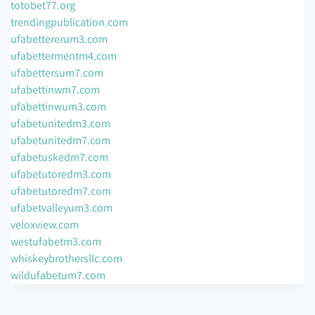
totobet77.org
trendingpublication.com
ufabettererum3.com
ufabettermentm4.com
ufabettersum7.com
ufabettinwm7.com
ufabettinwum3.com
ufabetunitedm3.com
ufabetunitedm7.com
ufabetuskedm7.com
ufabetutoredm3.com
ufabetutoredm7.com
ufabetvalleyum3.com
veloxview.com
westufabetm3.com
whiskeybrothersllc.com
wildufabetum7.com