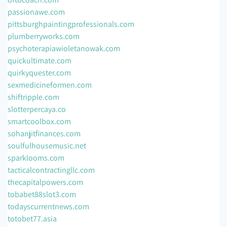
passionawe.com
pittsburghpaintingprofessionals.com
plumberryworks.com
psychoterapiawioletanowak.com
quickultimate.com
quirkyquester.com
sexmedicineformen.com
shiftripple.com
slotterpercaya.co
smartcoolbox.com
sohanjitfinances.com
soulfulhousemusic.net
sparklooms.com
tacticalcontractingllc.com
thecapitalpowers.com
tobabet88slot3.com
todayscurrentnews.com
totobet77.asia