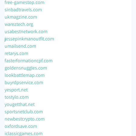
free-gamestop.com
sinbadtravels.com
ukmagzine.com
wareztech.org
usabestnetwork.com
jessepinkmanoutfit.com
umailsend.com
retarys.com
fasterformationcpf.com
goldensnuggles.com
lookbattlemap.com
buyrdpservice.com
yesport.net
tostylo.com
yougetthat.net
sportsnetclub.com
newbestcrypto.com
oxfordsave.com
iclassicgames.com