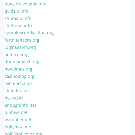
powerfulvolatile.info
qvidsio.info
shumaio.info
slotherio.info
cysapluscertification.org
fortnitehacks.org
loginsearch.org
aodecor.org
donorsmatch.org
nowtimes.org
casinoeing.org
livemocha.biz
streetlife.biz
hyves.biz
enoughinfo.net
pinhive.net
warnabet.net
bollym4u.me
bolly2tollyblog.me