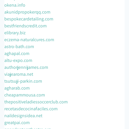
okena.info
akunidpropokerqq.com
bespokecardetailing.com
bestfriendscredit.com
elibrary.biz
eczema-naturalcures.com
astro-bath.com
aghapal.com
altu-expo.com
authorjennijames.com
viajearoma.net
tsutsuji-parkin.com
agharab.com
cheapammousa.com
thepositiveladiessoccerclub.com
recetasdecocinafaciles.com
naildesignsidea.net
greatpai.com