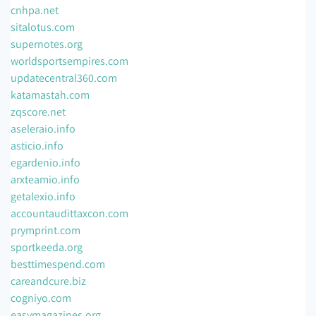
cnhpa.net
sitalotus.com
supernotes.org
worldsportsempires.com
updatecentral360.com
katamastah.com
zqscore.net
aseleraio.info
asticio.info
egardenio.info
arxteamio.info
getalexio.info
accountaudittaxcon.com
prymprint.com
sportkeeda.org
besttimespend.com
careandcure.biz
cogniyo.com
easymagazines.org