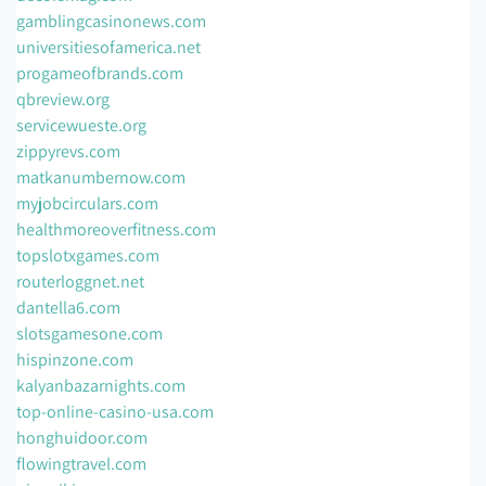
gamblingcasinonews.com
universitiesofamerica.net
progameofbrands.com
qbreview.org
servicewueste.org
zippyrevs.com
matkanumbernow.com
myjobcirculars.com
healthmoreoverfitness.com
topslotxgames.com
routerloggnet.net
dantella6.com
slotsgamesone.com
hispinzone.com
kalyanbazarnights.com
top-online-casino-usa.com
honghuidoor.com
flowingtravel.com