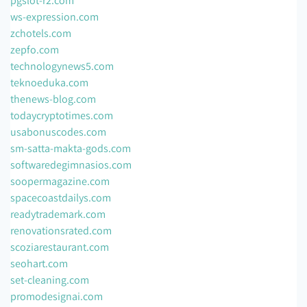
pgslot-r2.com
ws-expression.com
zchotels.com
zepfo.com
technologynews5.com
teknoeduka.com
thenews-blog.com
todaycryptotimes.com
usabonuscodes.com
sm-satta-makta-gods.com
softwaredegimnasios.com
soopermagazine.com
spacecoastdailys.com
readytrademark.com
renovationsrated.com
scoziarestaurant.com
seohart.com
set-cleaning.com
promodesignai.com