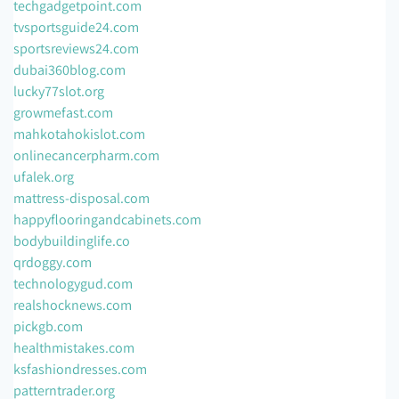
techgadgetpoint.com
tvsportsguide24.com
sportsreviews24.com
dubai360blog.com
lucky77slot.org
growmefast.com
mahkotahokislot.com
onlinecancerpharm.com
ufalek.org
mattress-disposal.com
happyflooringandcabinets.com
bodybuildinglife.co
qrdoggy.com
technologygud.com
realshocknews.com
pickgb.com
healthmistakes.com
ksfashiondresses.com
patterntrader.org