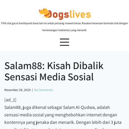
Skip
to
content
Pilih slot gacor berdeposit dana hari ini untuk peluang maxwin besar. Rasakan keseruan bermain slot dengan
kemenangan maksimal yang menanti.
Salam88: Kisah Dibalik
Sensasi Media Sosial
November 28, 2025
|
No Comments
[ad_1]
Salam88, juga dikenal sebagai Salam Al-Qudwa, adalah
sensasi media sosial yang menghebohkan internet dengan
kontennya yang jenaka dan menarik. Dengan lebih dari 3 juta