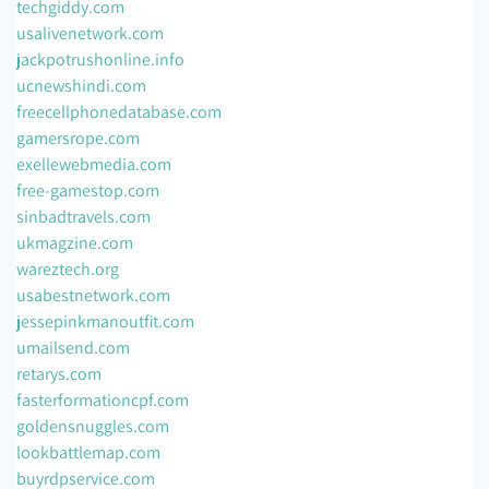
techgiddy.com
usalivenetwork.com
jackpotrushonline.info
ucnewshindi.com
freecellphonedatabase.com
gamersrope.com
exellewebmedia.com
free-gamestop.com
sinbadtravels.com
ukmagzine.com
wareztech.org
usabestnetwork.com
jessepinkmanoutfit.com
umailsend.com
retarys.com
fasterformationcpf.com
goldensnuggles.com
lookbattlemap.com
buyrdpservice.com