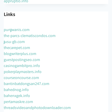
appruptio.info
Links
punjwanis.com
the-parcs-clematiscondos.com
jusu-gb.com
thecarepet.com
blogwriterplus.com
guestpostingseo.com
casinogambitpro.info
pokerplaymasters.info
courseoncourse.com
bantinbatdongsan247.com
bahednog.info
bahenxgek.info
pertamaskre.com
threadsvideoandphotodownloader.com