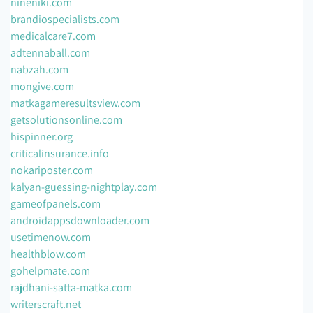
nineniki.com
brandiospecialists.com
medicalcare7.com
adtennaball.com
nabzah.com
mongive.com
matkagameresultsview.com
getsolutionsonline.com
hispinner.org
criticalinsurance.info
nokariposter.com
kalyan-guessing-nightplay.com
gameofpanels.com
androidappsdownloader.com
usetimenow.com
healthblow.com
gohelpmate.com
rajdhani-satta-matka.com
writerscraft.net