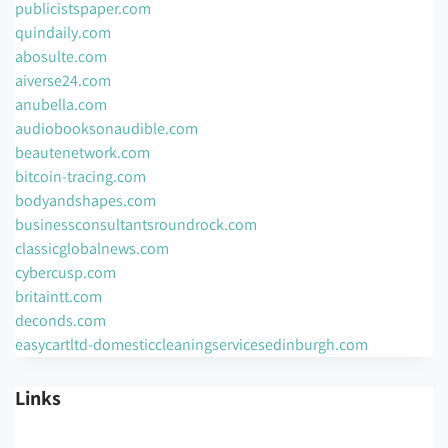
publicistspaper.com
quindaily.com
abosulte.com
aiverse24.com
anubella.com
audiobooksonaudible.com
beautenetwork.com
bitcoin-tracing.com
bodyandshapes.com
businessconsultantsroundrock.com
classicglobalnews.com
cybercusp.com
britaintt.com
deconds.com
easycartltd-domesticcleaningservicesedinburgh.com
Links