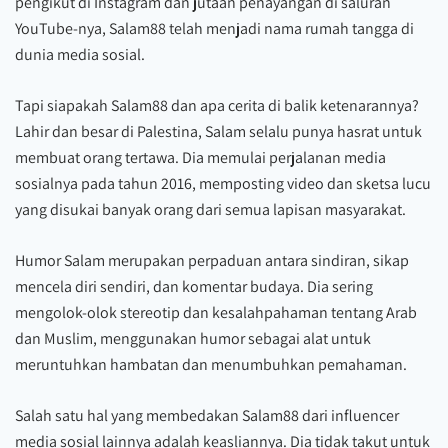
pengikut di Instagram dan jutaan penayangan di saluran
YouTube-nya, Salam88 telah menjadi nama rumah tangga di
dunia media sosial.
Tapi siapakah Salam88 dan apa cerita di balik ketenarannya?
Lahir dan besar di Palestina, Salam selalu punya hasrat untuk
membuat orang tertawa. Dia memulai perjalanan media
sosialnya pada tahun 2016, memposting video dan sketsa lucu
yang disukai banyak orang dari semua lapisan masyarakat.
Humor Salam merupakan perpaduan antara sindiran, sikap
mencela diri sendiri, dan komentar budaya. Dia sering
mengolok-olok stereotip dan kesalahpahaman tentang Arab
dan Muslim, menggunakan humor sebagai alat untuk
meruntuhkan hambatan dan menumbuhkan pemahaman.
Salah satu hal yang membedakan Salam88 dari influencer
media sosial lainnya adalah keasliannya. Dia tidak takut untuk