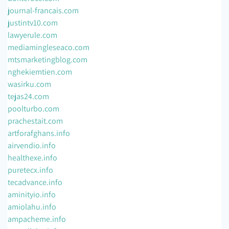
journal-francais.com
justintv10.com
lawyerule.com
mediamingleseaco.com
mtsmarketingblog.com
nghekiemtien.com
wasirku.com
tejas24.com
poolturbo.com
prachestait.com
artforafghans.info
airvendio.info
healthexe.info
puretecx.info
tecadvance.info
aminityio.info
amiolahu.info
ampacheme.info