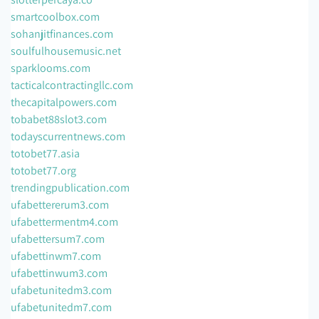
smartcoolbox.com
sohanjitfinances.com
soulfulhousemusic.net
sparklooms.com
tacticalcontractingllc.com
thecapitalpowers.com
tobabet88slot3.com
todayscurrentnews.com
totobet77.asia
totobet77.org
trendingpublication.com
ufabettererum3.com
ufabettermentm4.com
ufabettersum7.com
ufabettinwm7.com
ufabettinwum3.com
ufabetunitedm3.com
ufabetunitedm7.com