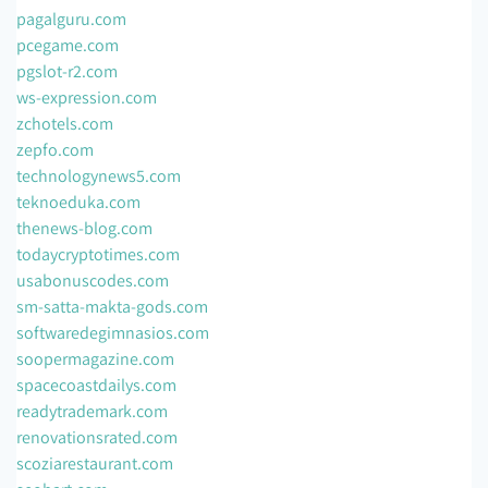
pagalguru.com
pcegame.com
pgslot-r2.com
ws-expression.com
zchotels.com
zepfo.com
technologynews5.com
teknoeduka.com
thenews-blog.com
todaycryptotimes.com
usabonuscodes.com
sm-satta-makta-gods.com
softwaredegimnasios.com
soopermagazine.com
spacecoastdailys.com
readytrademark.com
renovationsrated.com
scoziarestaurant.com