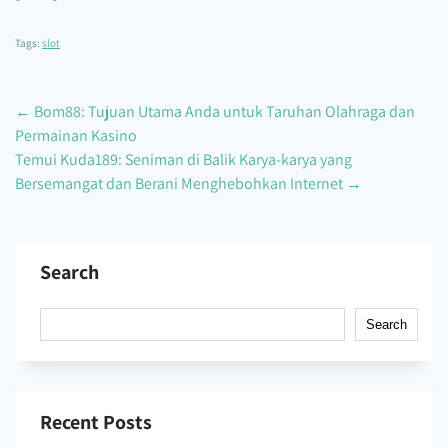
Tags:
slot
Post
←
Bom88: Tujuan Utama Anda untuk Taruhan Olahraga dan
Permainan Kasino
navigation
Temui Kuda189: Seniman di Balik Karya-karya yang
Bersemangat dan Berani Menghebohkan Internet
→
Search
Search
Recent Posts