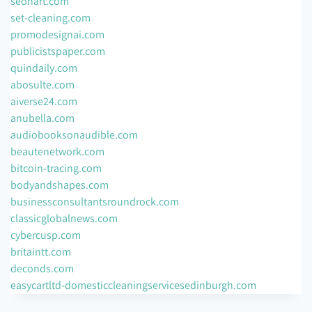
seohart.com
set-cleaning.com
promodesignai.com
publicistspaper.com
quindaily.com
abosulte.com
aiverse24.com
anubella.com
audiobooksonaudible.com
beautenetwork.com
bitcoin-tracing.com
bodyandshapes.com
businessconsultantsroundrock.com
classicglobalnews.com
cybercusp.com
britaintt.com
deconds.com
easycartltd-domesticcleaningservicesedinburgh.com