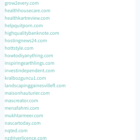
grow2every.com
healthhousecare.com
healthkartreview.com
helpquitporn.com
highqualitybanknote.com
hostingnews24.com
hottstyle.com
howtodiyanything.com
inspiringearthlings.com
investindependent.com
kralbozguncu1.com
landscapinggainesvillefl.com
maisonhauturier.com
mascreator.com
menafahmi.com
mukhtarmeer.com
nascartoday.com
nqted.com
nzdriverlicence.com