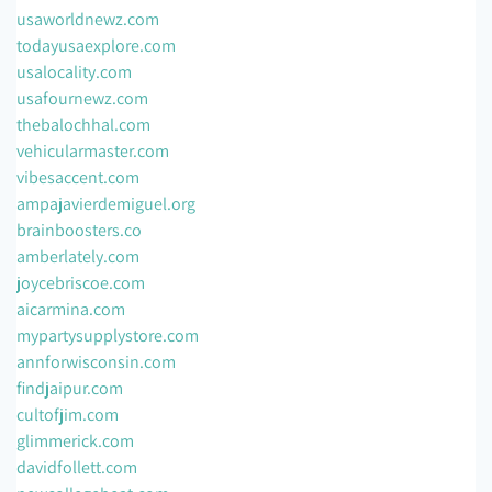
usaworldnewz.com
todayusaexplore.com
usalocality.com
usafournewz.com
thebalochhal.com
vehicularmaster.com
vibesaccent.com
ampajavierdemiguel.org
brainboosters.co
amberlately.com
joycebriscoe.com
aicarmina.com
mypartysupplystore.com
annforwisconsin.com
findjaipur.com
cultofjim.com
glimmerick.com
davidfollett.com