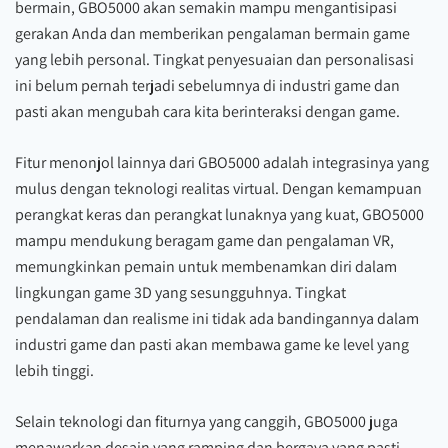
bermain, GBO5000 akan semakin mampu mengantisipasi
gerakan Anda dan memberikan pengalaman bermain game
yang lebih personal. Tingkat penyesuaian dan personalisasi
ini belum pernah terjadi sebelumnya di industri game dan
pasti akan mengubah cara kita berinteraksi dengan game.
Fitur menonjol lainnya dari GBO5000 adalah integrasinya yang
mulus dengan teknologi realitas virtual. Dengan kemampuan
perangkat keras dan perangkat lunaknya yang kuat, GBO5000
mampu mendukung beragam game dan pengalaman VR,
memungkinkan pemain untuk membenamkan diri dalam
lingkungan game 3D yang sesungguhnya. Tingkat
pendalaman dan realisme ini tidak ada bandingannya dalam
industri game dan pasti akan membawa game ke level yang
lebih tinggi.
Selain teknologi dan fiturnya yang canggih, GBO5000 juga
menawarkan desain yang ramping dan bergaya yang pasti