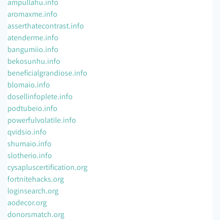
ampullahu.info
aromaxme.info
asserthatecontrast.info
atenderme.info
bangumiio.info
bekosunhu.info
beneficialgrandiose.info
blomaio.info
dosellinfoplete.info
podtubeio.info
powerfulvolatile.info
qvidsio.info
shumaio.info
slotherio.info
cysapluscertification.org
fortnitehacks.org
loginsearch.org
aodecor.org
donorsmatch.org