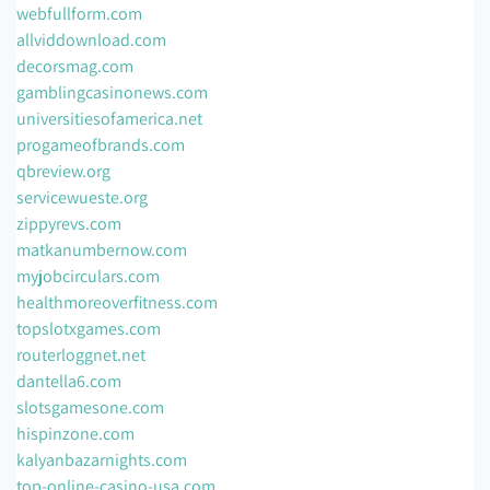
webfullform.com
allviddownload.com
decorsmag.com
gamblingcasinonews.com
universitiesofamerica.net
progameofbrands.com
qbreview.org
servicewueste.org
zippyrevs.com
matkanumbernow.com
myjobcirculars.com
healthmoreoverfitness.com
topslotxgames.com
routerloggnet.net
dantella6.com
slotsgamesone.com
hispinzone.com
kalyanbazarnights.com
top-online-casino-usa.com