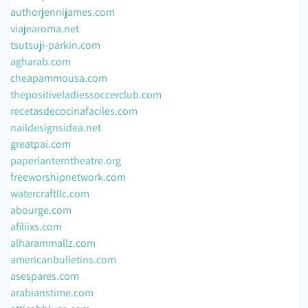
authorjennijames.com
viajearoma.net
tsutsuji-parkin.com
agharab.com
cheapammousa.com
thepositiveladiessoccerclub.com
recetasdecocinafaciles.com
naildesignsidea.net
greatpai.com
paperlanterntheatre.org
freeworshipnetwork.com
watercraftllc.com
abourge.com
afiliixs.com
alharammallz.com
americanbulletins.com
asespares.com
arabianstime.com