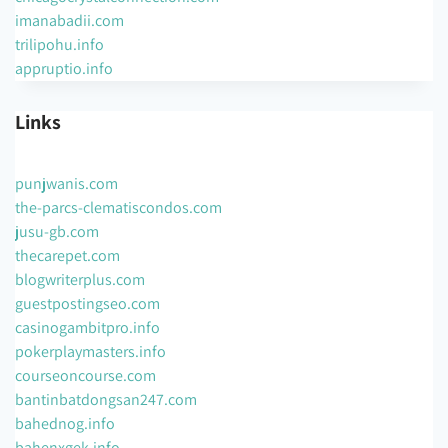
imanabadii.com
trilipohu.info
appruptio.info
Links
punjwanis.com
the-parcs-clematiscondos.com
jusu-gb.com
thecarepet.com
blogwriterplus.com
guestpostingseo.com
casinogambitpro.info
pokerplaymasters.info
courseoncourse.com
bantinbatdongsan247.com
bahednog.info
bahenxgek.info