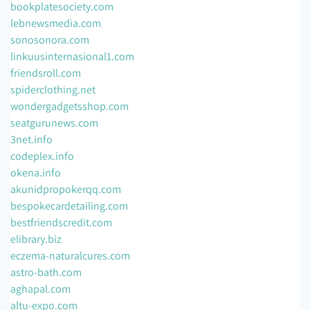
bookplatesociety.com
lebnewsmedia.com
sonosonora.com
linkuusinternasional1.com
friendsroll.com
spiderclothing.net
wondergadgetsshop.com
seatgurunews.com
3net.info
codeplex.info
okena.info
akunidpropokerqq.com
bespokecardetailing.com
bestfriendscredit.com
elibrary.biz
eczema-naturalcures.com
astro-bath.com
aghapal.com
altu-expo.com