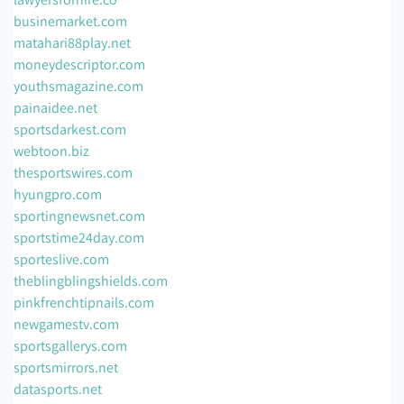
businemarket.com
matahari88play.net
moneydescriptor.com
youthsmagazine.com
painaidee.net
sportsdarkest.com
webtoon.biz
thesportswires.com
hyungpro.com
sportingnewsnet.com
sportstime24day.com
sporteslive.com
theblingblingshields.com
pinkfrenchtipnails.com
newgamestv.com
sportsgallerys.com
sportsmirrors.net
datasports.net