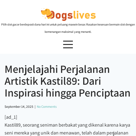
Skip
to
content
Pilih slot gacor berdeposit dana hari ini untuk peluang maxwin besar. Rasakan keseruan bermain slot dengan
kemenangan maksimal yang menanti.
Menjelajahi Perjalanan
Artistik Kastil89: Dari
Inspirasi hingga Penciptaan
September 14, 2025
|
No Comments
[ad_1]
Kastil89, seorang seniman berbakat yang dikenal karena karya
seni mereka yang unik dan menawan, telah dalam perjalanan