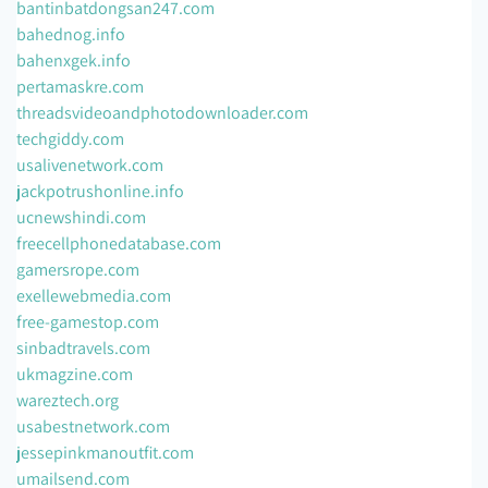
bantinbatdongsan247.com
bahednog.info
bahenxgek.info
pertamaskre.com
threadsvideoandphotodownloader.com
techgiddy.com
usalivenetwork.com
jackpotrushonline.info
ucnewshindi.com
freecellphonedatabase.com
gamersrope.com
exellewebmedia.com
free-gamestop.com
sinbadtravels.com
ukmagzine.com
wareztech.org
usabestnetwork.com
jessepinkmanoutfit.com
umailsend.com