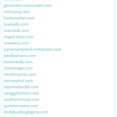
genesisbusinesscredit.com
inforuang.com
kindsmarket.com
luvelylife.com
macramb.com
mypet-diary.com
oxweekly.com
panamacitydeckcontractors.com
westfashions.com
toolshandy.com
travelstager.com
trendinspires.com
rannyephul.com
reportradar360.com
swaggyfashion.com
taraftariumtv10.com
questionquery.com
bodybuildinglegend.com