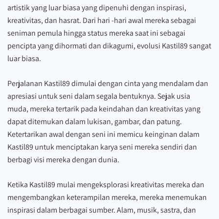
artistik yang luar biasa yang dipenuhi dengan inspirasi,
kreativitas, dan hasrat. Dari hari -hari awal mereka sebagai
seniman pemula hingga status mereka saat ini sebagai
pencipta yang dihormati dan dikagumi, evolusi Kastil89 sangat
luar biasa.
Perjalanan Kastil89 dimulai dengan cinta yang mendalam dan
apresiasi untuk seni dalam segala bentuknya. Sejak usia
muda, mereka tertarik pada keindahan dan kreativitas yang
dapat ditemukan dalam lukisan, gambar, dan patung.
Ketertarikan awal dengan seni ini memicu keinginan dalam
Kastil89 untuk menciptakan karya seni mereka sendiri dan
berbagi visi mereka dengan dunia.
Ketika Kastil89 mulai mengeksplorasi kreativitas mereka dan
mengembangkan keterampilan mereka, mereka menemukan
inspirasi dalam berbagai sumber. Alam, musik, sastra, dan