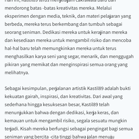
mendorong batas -batas kreativitas mereka. Melalui
eksperimen dengan media, teknik, dan materi pelajaran yang
berbeda, mereka terus berkembang dan tumbuh sebagai
seorang seniman. Dedikasi mereka untuk kerajinan mereka
dan kesediaan mereka untuk mengambil risiko dan mencoba
hal-hal baru telah memungkinkan mereka untuk terus
menghasilkan karya seni yang segar, menarik, dan menggugah
pikiran yang memikat dan menginspirasi semua orang yang
melihatnya.
Sebagai kesimpulan, perjalanan artistik Kastil89 adalah bukti
kekuatan gairah, inspirasi, dan kreativitas. Dari awal yang
sederhana hingga kesuksesan besar, Kastil89 telah
menunjukkan bahwa dengan dedikasi, kerja keras, dan
kemauan untuk mengambil risiko, segala sesuatu mungkin
terjadi. Kisah mereka berfungsi sebagai pengingat bagi semua
seniman yang bercita -cita tinggi bahwa jalan menuju