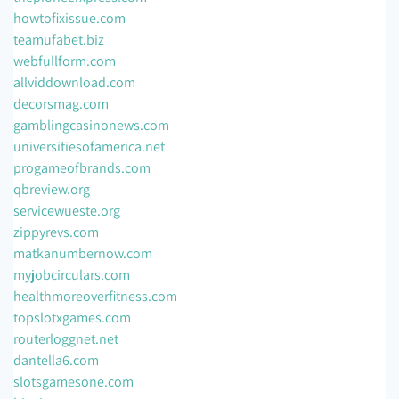
howtofixissue.com
teamufabet.biz
webfullform.com
allviddownload.com
decorsmag.com
gamblingcasinonews.com
universitiesofamerica.net
progameofbrands.com
qbreview.org
servicewueste.org
zippyrevs.com
matkanumbernow.com
myjobcirculars.com
healthmoreoverfitness.com
topslotxgames.com
routerloggnet.net
dantella6.com
slotsgamesone.com