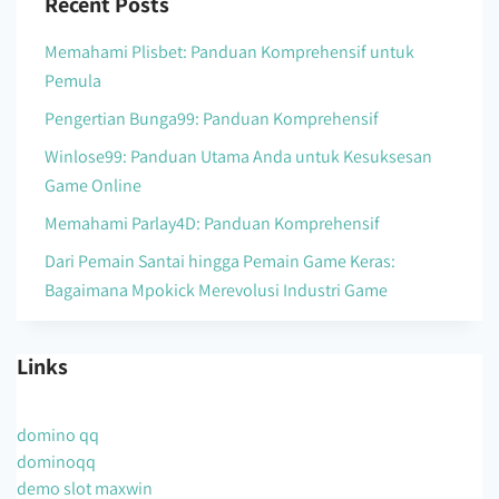
Recent Posts
Memahami Plisbet: Panduan Komprehensif untuk
Pemula
Pengertian Bunga99: Panduan Komprehensif
Winlose99: Panduan Utama Anda untuk Kesuksesan
Game Online
Memahami Parlay4D: Panduan Komprehensif
Dari Pemain Santai hingga Pemain Game Keras:
Bagaimana Mpokick Merevolusi Industri Game
Links
domino qq
dominoqq
demo slot maxwin