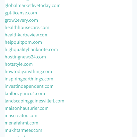
globalmarketlivetoday.com
gpl-license.com
grow2every.com
healthhousecare.com
healthkartreview.com
helpquitporn.com
highqualitybanknote.com
hostingnews24.com
hottstyle.com
howtodiyanything.com
inspiringearthlings.com
investindependent.com
kralbozguncu1.com
landscapinggainesvillefl.com
maisonhauturier.com
mascreator.com
menafahmi.com
mukhtarmeer.com