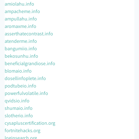
amiolahu.info
ampacheme.info
ampullahu.info
aromaxme.info
asserthatecontrast.info
atenderme.info
bangumiio.info
bekosunhu.info
beneficialgrandiose.info
blomaio.info
dosellinfoplete.info
podtubeio.info
powerfulvolatile.info
qvidsio.info
shumaio.info
slotherio.info
cysapluscertification.org
fortnitehacks.org
loginsearch.org