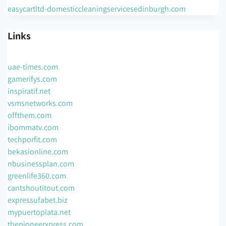
easycartltd-domesticcleaningservicesedinburgh.com
Links
uae-times.com
gamerifys.com
inspiratif.net
vsmsnetworks.com
offthem.com
ibommatv.com
techporfit.com
bekasionline.com
nbusinessplan.com
greenlife360.com
cantshoutitout.com
expressufabet.biz
mypuertoplata.net
thepioneerxpress.com