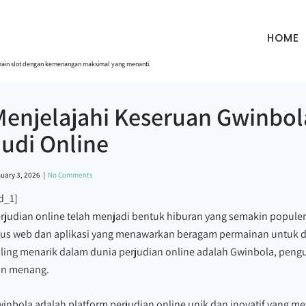
HOME
ermain slot dengan kemenangan maksimal yang menanti.
Menjelajahi Keseruan Gwinbo
udi Online
uary 3, 2026
|
No Comments
d_1]
rjudian online telah menjadi bentuk hiburan yang semakin populer
tus web dan aplikasi yang menawarkan beragam permainan untuk d
ling menarik dalam dunia perjudian online adalah Gwinbola, peng
n menang.
inbola adalah platform perjudian online unik dan inovatif yang 