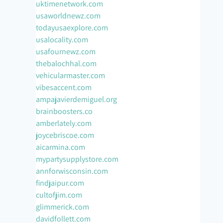
uktimenetwork.com
usaworldnewz.com
todayusaexplore.com
usalocality.com
usafournewz.com
thebalochhal.com
vehicularmaster.com
vibesaccent.com
ampajavierdemiguel.org
brainboosters.co
amberlately.com
joycebriscoe.com
aicarmina.com
mypartysupplystore.com
annforwisconsin.com
findjaipur.com
cultofjim.com
glimmerick.com
davidfollett.com