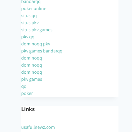
bandarqq
poker online
situs qq
situs pkv
situs pkv games
pkv qq
dominoqq pkv
pkv games bandarqq
dominoqq
dominoqq
dominoqq
pkv games
qq
poker
Links
usafullnewz.com