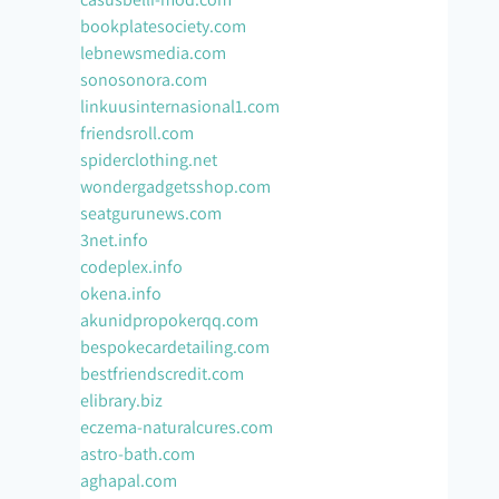
bookplatesociety.com
lebnewsmedia.com
sonosonora.com
linkuusinternasional1.com
friendsroll.com
spiderclothing.net
wondergadgetsshop.com
seatgurunews.com
3net.info
codeplex.info
okena.info
akunidpropokerqq.com
bespokecardetailing.com
bestfriendscredit.com
elibrary.biz
eczema-naturalcures.com
astro-bath.com
aghapal.com