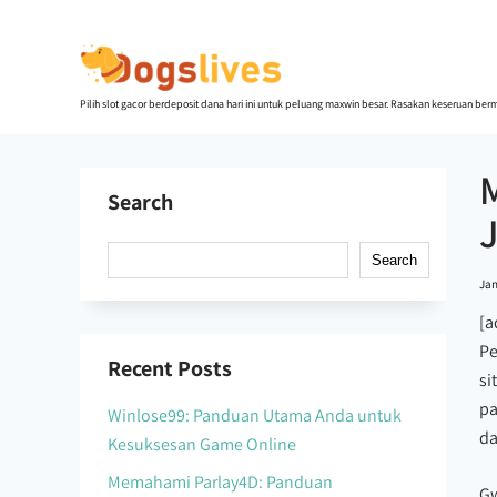
Skip
to
content
Pilih slot gacor berdeposit dana hari ini untuk peluang maxwin besar. Rasakan keseruan b
Search
J
Search
Jan
[a
Pe
Recent Posts
si
pa
Winlose99: Panduan Utama Anda untuk
da
Kesuksesan Game Online
Memahami Parlay4D: Panduan
Gw