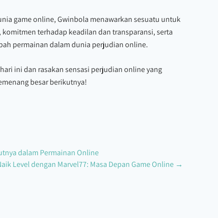
dunia game online, Gwinbola menawarkan sesuatu untuk
 komitmen terhadap keadilan dan transparansi, serta
bah permainan dalam dunia perjudian online.
i ini dan rasakan sensasi perjudian online yang
emenang besar berikutnya!
kutnya dalam Permainan Online
Naik Level dengan Marvel77: Masa Depan Game Online
→