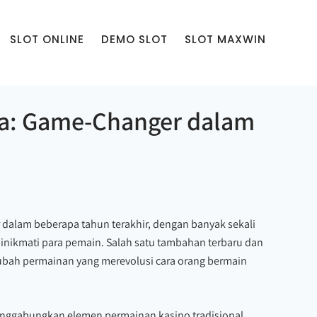
SLOT ONLINE
DEMO SLOT
SLOT MAXWIN
la: Game-Changer dalam
 dalam beberapa tahun terakhir, dengan banyak sekali
inikmati para pemain. Salah satu tambahan terbaru dan
ubah permainan yang merevolusi cara orang bermain
menggabungkan elemen permainan kasino tradisional