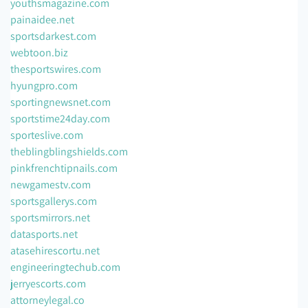
youthsmagazine.com
painaidee.net
sportsdarkest.com
webtoon.biz
thesportswires.com
hyungpro.com
sportingnewsnet.com
sportstime24day.com
sporteslive.com
theblingblingshields.com
pinkfrenchtipnails.com
newgamestv.com
sportsgallerys.com
sportsmirrors.net
datasports.net
atasehirescortu.net
engineeringtechub.com
jerryescorts.com
attorneylegal.co