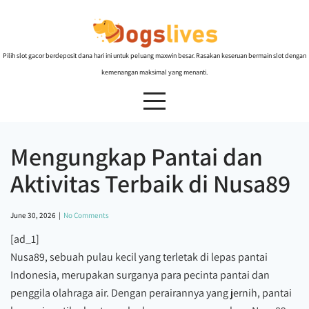
Skip
to
content
Pilih slot gacor berdeposit dana hari ini untuk peluang maxwin besar. Rasakan keseruan bermain slot dengan
kemenangan maksimal yang menanti.
Mengungkap Pantai dan
Aktivitas Terbaik di Nusa89
June 30, 2026
|
No Comments
[ad_1]
Nusa89, sebuah pulau kecil yang terletak di lepas pantai
Indonesia, merupakan surganya para pecinta pantai dan
penggila olahraga air. Dengan perairannya yang jernih, pantai