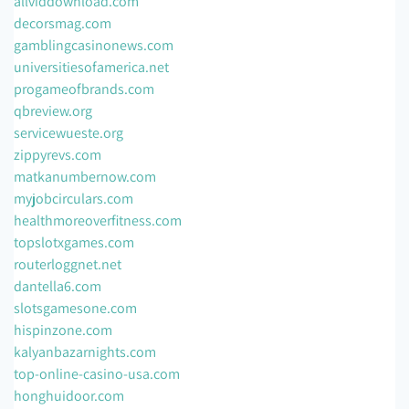
allviddownload.com
decorsmag.com
gamblingcasinonews.com
universitiesofamerica.net
progameofbrands.com
qbreview.org
servicewueste.org
zippyrevs.com
matkanumbernow.com
myjobcirculars.com
healthmoreoverfitness.com
topslotxgames.com
routerloggnet.net
dantella6.com
slotsgamesone.com
hispinzone.com
kalyanbazarnights.com
top-online-casino-usa.com
honghuidoor.com