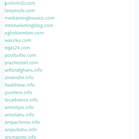
justintv10.com
lawyerule.com
mediamingleseaco.com
mtsmarketingblog.com
nghekiemtien.com
wasirku.com
tejas24.com
poolturbo.com
prachestait.com
artforafghans.info
airvendio.info
healthexe.info
puretecx.info
tecadvance.info
aminityio.info
amiolahu.info
ampacheme.info
ampullahu.info
aromaxme.info