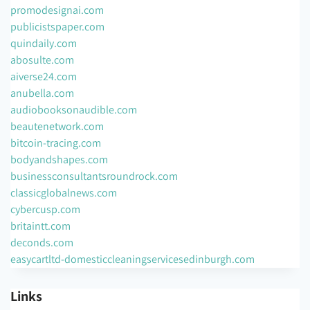
promodesignai.com
publicistspaper.com
quindaily.com
abosulte.com
aiverse24.com
anubella.com
audiobooksonaudible.com
beautenetwork.com
bitcoin-tracing.com
bodyandshapes.com
businessconsultantsroundrock.com
classicglobalnews.com
cybercusp.com
britaintt.com
deconds.com
easycartltd-domesticcleaningservicesedinburgh.com
Links