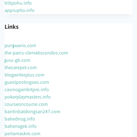
trilipohu.info
appruptio.info
Links
punjwanis.com
the-parcs-clematiscondos.com
jusu-gb.com
thecarepet.com
blogwriterplus.com
guestpostingseo.com
casinogambitpro.info
pokerplaymasters.info
courseoncourse.com
bantinbatdongsan247.com
bahednog.info
bahenxgek.info
pertamaskre.com