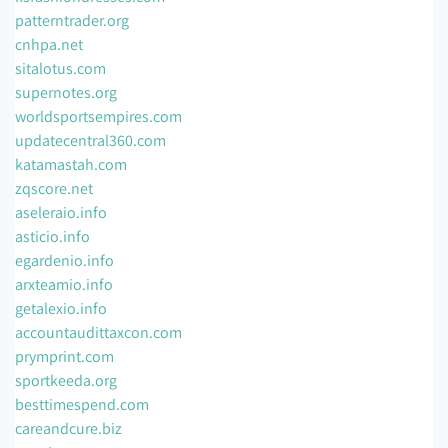
patterntrader.org
cnhpa.net
sitalotus.com
supernotes.org
worldsportsempires.com
updatecentral360.com
katamastah.com
zqscore.net
aseleraio.info
asticio.info
egardenio.info
arxteamio.info
getalexio.info
accountaudittaxcon.com
prymprint.com
sportkeeda.org
besttimespend.com
careandcure.biz