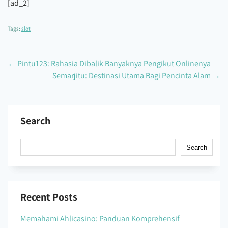
[ad_2]
Tags:
slot
Post
←
Pintu123: Rahasia Dibalik Banyaknya Pengikut Onlinenya
Semarjitu: Destinasi Utama Bagi Pencinta Alam
→
navigation
Search
Search
Recent Posts
Memahami Ahlicasino: Panduan Komprehensif