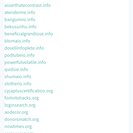
asserthatecontrast.info
atenderme.info
bangumiio.info
bekosunhu.info
beneficialgrandiose.info
blomaio.info
dosellinfoplete.info
podtubeio.info
powerfulvolatile.info
qvidsio.info
shumaio.info
slotherio.info
cysapluscertification.org
fortnitehacks.org
loginsearch.org
aodecor.org
donorsmatch.org
nowtimes.org