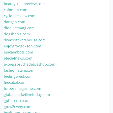
beautycreamreview.com
coinmoh.com
cyclopsreview.com
dattgen.com
didoivatnang.com
dogsbarks.com
dwmsoftwarehouse.com
enjoytroyjackson.com
epicaimbots.com
etech4news.com
expresspsychedelicsshop.com
fashionistani.com
feelingswed.com
firecabal.com
forbessmagazine.com
globalmarketlivetoday.com
gpl-license.com
grow2every.com
healthhousecare.com