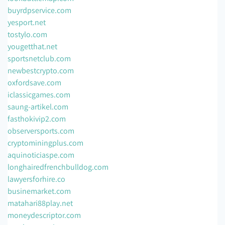
buyrdpservice.com
yesport.net
tostylo.com
yougetthat.net
sportsnetclub.com
newbestcrypto.com
oxfordsave.com
iclassicgames.com
saung-artikel.com
fasthokivip2.com
observersports.com
cryptominingplus.com
aquinoticiaspe.com
longhairedfrenchbulldog.com
lawyersforhire.co
businemarket.com
matahari88play.net
moneydescriptor.com