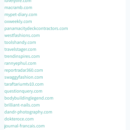
luvelylife.com
macramb.com
mypet-diary.com
oxweekly.com
panamacitydeckcontractors.com
westfashions.com
toolshandy.com
travelstager.com
trendinspires.com
rannyephul.com
reportradar360.com
swaggyfashion.com
taraftariumtv10.com
questionquery.com
bodybuildinglegend.com
brilliant-nails.com
dandr-photography.com
dokteroce.com
journal-francais.com