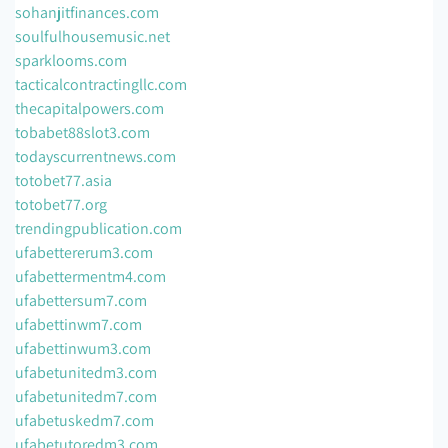
sohanjitfinances.com
soulfulhousemusic.net
sparklooms.com
tacticalcontractingllc.com
thecapitalpowers.com
tobabet88slot3.com
todayscurrentnews.com
totobet77.asia
totobet77.org
trendingpublication.com
ufabettererum3.com
ufabettermentm4.com
ufabettersum7.com
ufabettinwm7.com
ufabettinwum3.com
ufabetunitedm3.com
ufabetunitedm7.com
ufabetuskedm7.com
ufabetutoredm3.com