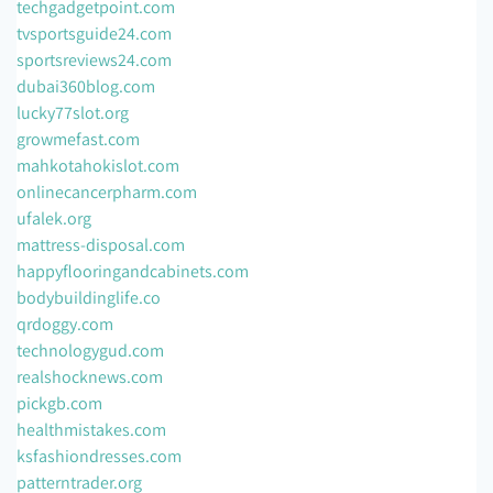
techgadgetpoint.com
tvsportsguide24.com
sportsreviews24.com
dubai360blog.com
lucky77slot.org
growmefast.com
mahkotahokislot.com
onlinecancerpharm.com
ufalek.org
mattress-disposal.com
happyflooringandcabinets.com
bodybuildinglife.co
qrdoggy.com
technologygud.com
realshocknews.com
pickgb.com
healthmistakes.com
ksfashiondresses.com
patterntrader.org