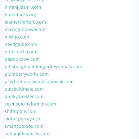
hirfanjilasmi.com
hometricks.org
leathercraftpro.com
microgridpower.org
mixiqo.com
needglobe.com
ortocoach.com
passionawe.com
pittsburghpaintingprofessionals.com
plumberryworks.com
psychoterapiawioletanowak.com
quickultimate.com
quirkyquester.com
sexmedicineformen.com
shiftripple.com
slotterpercaya.co
smartcoolbox.com
sohanjitfinances.com