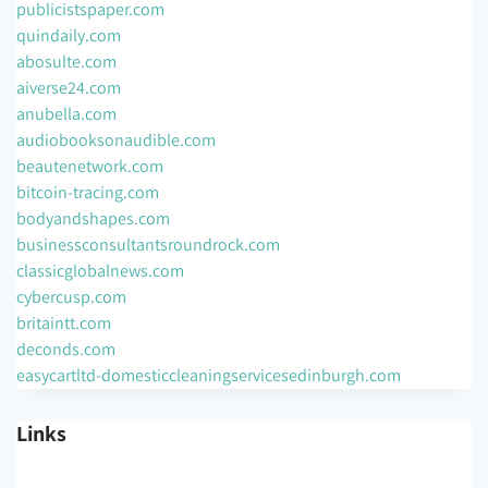
publicistspaper.com
quindaily.com
abosulte.com
aiverse24.com
anubella.com
audiobooksonaudible.com
beautenetwork.com
bitcoin-tracing.com
bodyandshapes.com
businessconsultantsroundrock.com
classicglobalnews.com
cybercusp.com
britaintt.com
deconds.com
easycartltd-domesticcleaningservicesedinburgh.com
Links