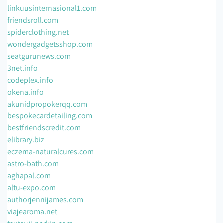
linkuusinternasional1.com
friendsroll.com
spiderclothing.net
wondergadgetsshop.com
seatgurunews.com
3net.info
codeplex.info
okena.info
akunidpropokerqq.com
bespokecardetailing.com
bestfriendscredit.com
elibrary.biz
eczema-naturalcures.com
astro-bath.com
aghapal.com
altu-expo.com
authorjennijames.com
viajearoma.net