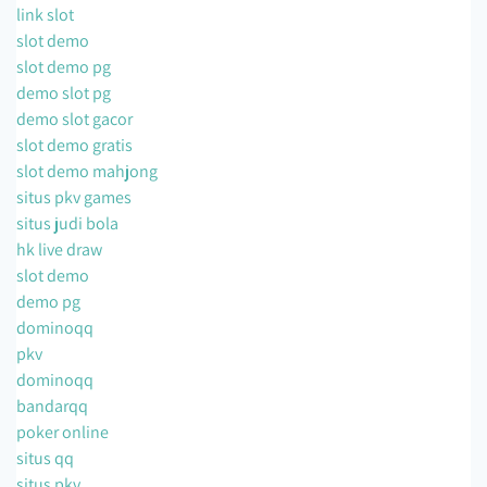
link slot
slot demo
slot demo pg
demo slot pg
demo slot gacor
slot demo gratis
slot demo mahjong
situs pkv games
situs judi bola
hk live draw
slot demo
demo pg
dominoqq
pkv
dominoqq
bandarqq
poker online
situs qq
situs pkv