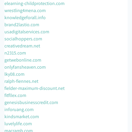
elearning-childprotection.com
wrestling4mena.com
knowledgeforall.info
brand2lastio.com
usadigitalservices.com
socialhoppers.com
creativedream.net
n2315.com
getwebonline.com
onlyfansheaven.com
lky08.com
ralph-fiennes.net
fielder-maximum-discount.net
fitfllex.com
genesisbusinesscredit.com
inforuang.com
kindsmarket.com
luvelylife.com
macramb.com