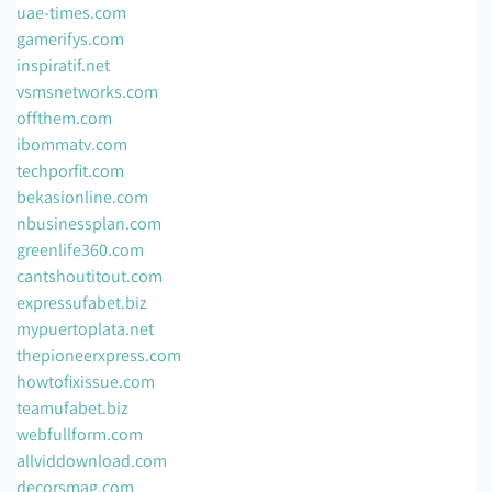
uae-times.com
gamerifys.com
inspiratif.net
vsmsnetworks.com
offthem.com
ibommatv.com
techporfit.com
bekasionline.com
nbusinessplan.com
greenlife360.com
cantshoutitout.com
expressufabet.biz
mypuertoplata.net
thepioneerxpress.com
howtofixissue.com
teamufabet.biz
webfullform.com
allviddownload.com
decorsmag.com