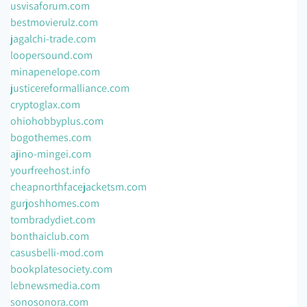
usvisaforum.com
bestmovierulz.com
jagalchi-trade.com
loopersound.com
minapenelope.com
justicereformalliance.com
cryptoglax.com
ohiohobbyplus.com
bogothemes.com
ajino-mingei.com
yourfreehost.info
cheapnorthfacejacketsm.com
gurjoshhomes.com
tombradydiet.com
bonthaiclub.com
casusbelli-mod.com
bookplatesociety.com
lebnewsmedia.com
sonosonora.com