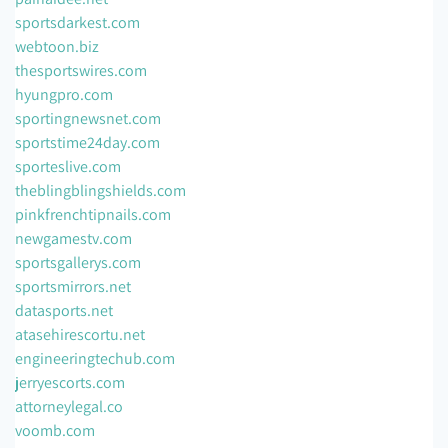
sportsdarkest.com
webtoon.biz
thesportswires.com
hyungpro.com
sportingnewsnet.com
sportstime24day.com
sporteslive.com
theblingblingshields.com
pinkfrenchtipnails.com
newgamestv.com
sportsgallerys.com
sportsmirrors.net
datasports.net
atasehirescortu.net
engineeringtechub.com
jerryescorts.com
attorneylegal.co
voomb.com