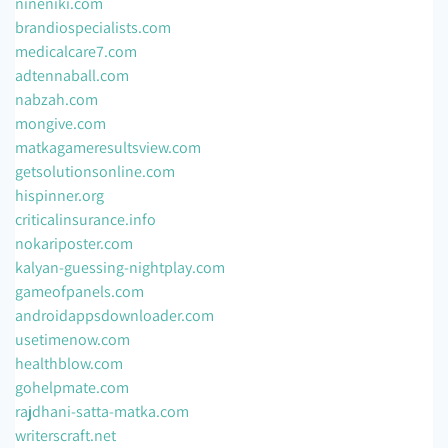
nineniki.com
brandiospecialists.com
medicalcare7.com
adtennaball.com
nabzah.com
mongive.com
matkagameresultsview.com
getsolutionsonline.com
hispinner.org
criticalinsurance.info
nokariposter.com
kalyan-guessing-nightplay.com
gameofpanels.com
androidappsdownloader.com
usetimenow.com
healthblow.com
gohelpmate.com
rajdhani-satta-matka.com
writerscraft.net