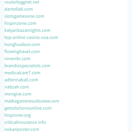
routerloggnet.net
dantella6.com
slotsgamesone.com
hispinzone.com
kalyanbazarnights.com
top-online-casino-usa.com
honghuidoor.com
flowingtravel.com
nineniki.com
brandiospecialists.com
medicalcare7.com
adtennaball.com
nabzah.com
mongive.com
matkagameresultsview.com
getsolutionsonline.com
hispinner.org
criticalinsurance.info
nokariposter.com