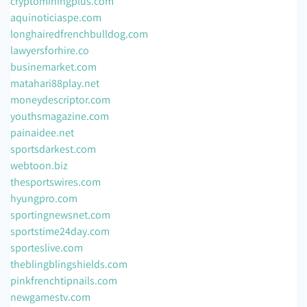
cryptominingplus.com
aquinoticiaspe.com
longhairedfrenchbulldog.com
lawyersforhire.co
businemarket.com
matahari88play.net
moneydescriptor.com
youthsmagazine.com
painaidee.net
sportsdarkest.com
webtoon.biz
thesportswires.com
hyungpro.com
sportingnewsnet.com
sportstime24day.com
sporteslive.com
theblingblingshields.com
pinkfrenchtipnails.com
newgamestv.com