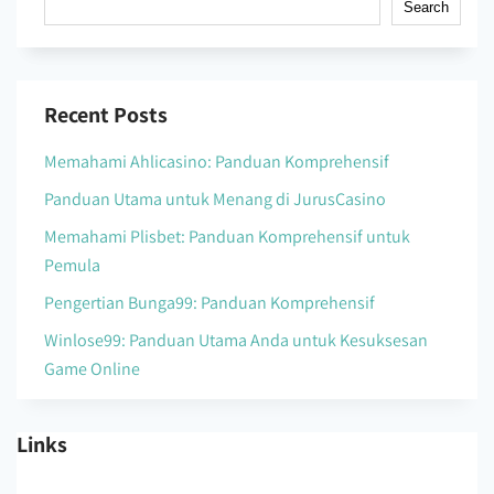
Search
Recent Posts
Memahami Ahlicasino: Panduan Komprehensif
Panduan Utama untuk Menang di JurusCasino
Memahami Plisbet: Panduan Komprehensif untuk
Pemula
Pengertian Bunga99: Panduan Komprehensif
Winlose99: Panduan Utama Anda untuk Kesuksesan
Game Online
Links