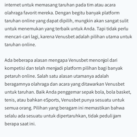
internet untuk memasang taruhan pada tim atau acara
olahraga favorit mereka. Dengan begitu banyak platform
taruhan online yang dapat dipilih, mungkin akan sangat sulit
untuk menemukan yang terbaik untuk Anda. Tapi tidak perlu
mencari-cari lagi, karena Venusbet adalah pilihan utama untuk
taruhan online.
Ada beberapa alasan mengapa Venusbet menonjol dari
kompetisi dan telah menjadi platform pilihan bagi banyak
petaruh online. Salah satu alasan utamanya adalah
beragamnya olahraga dan acara yang ditawarkan Venusbet
untuk taruhan. Baik Anda penggemar sepak bola, bola basket,
tenis, atau bahkan eSports, Venusbet punya sesuatu untuk
semua orang. Pilihan yang beragam ini memastikan bahwa
selalu ada sesuatu untuk dipertaruhkan, tidak peduli jam
berapa saat ini.