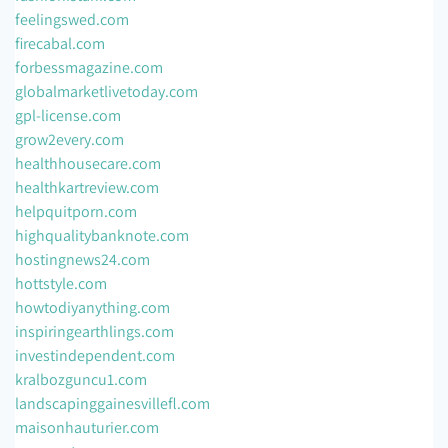
feelingswed.com
firecabal.com
forbessmagazine.com
globalmarketlivetoday.com
gpl-license.com
grow2every.com
healthhousecare.com
healthkartreview.com
helpquitporn.com
highqualitybanknote.com
hostingnews24.com
hottstyle.com
howtodiyanything.com
inspiringearthlings.com
investindependent.com
kralbozguncu1.com
landscapinggainesvillefl.com
maisonhauturier.com