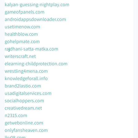
kalyan-guessing-nightplay.com
gameofpanels.com
androidappsdownloader.com
usetimenow.com
healthblow.com
gohelpmate.com
rajdhani-satta-matka.com
writerscraft.net
elearning-childprotection.com
wrestling4mena.com
knowledgeforall.info
brand2lastio.com
usadigitalservices.com
socialhoppers.com
creativedream.net
n2315.com
getwebonline.com
onlyfansheaven.com
lky08.com