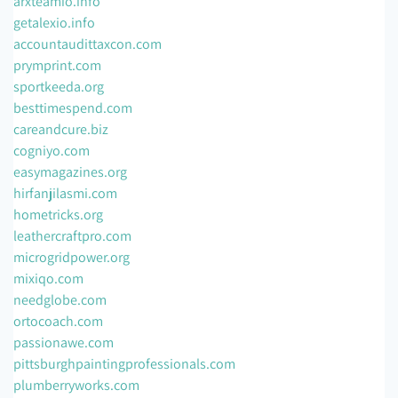
arxteamio.info
getalexio.info
accountaudittaxcon.com
prymprint.com
sportkeeda.org
besttimespend.com
careandcure.biz
cogniyo.com
easymagazines.org
hirfanjilasmi.com
hometricks.org
leathercraftpro.com
microgridpower.org
mixiqo.com
needglobe.com
ortocoach.com
passionawe.com
pittsburghpaintingprofessionals.com
plumberryworks.com