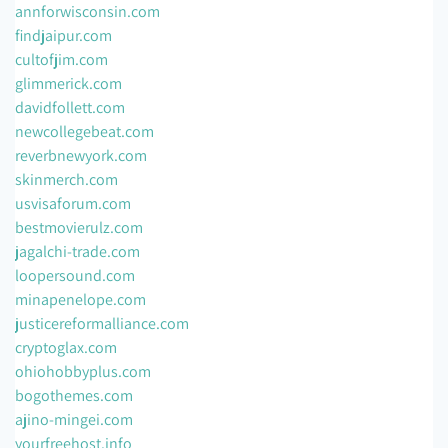
annforwisconsin.com
findjaipur.com
cultofjim.com
glimmerick.com
davidfollett.com
newcollegebeat.com
reverbnewyork.com
skinmerch.com
usvisaforum.com
bestmovierulz.com
jagalchi-trade.com
loopersound.com
minapenelope.com
justicereformalliance.com
cryptoglax.com
ohiohobbyplus.com
bogothemes.com
ajino-mingei.com
yourfreehost.info