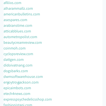
afiliixs.com
alharammallz.com
americanbulletins.com
asespares.com
arabianstime.com
atticabblues.com
autometropolist.com
beautycreamreview.com
coinmoh.com
cyclopsreview.com
dattgen.com
didoivatnang.com
dogsbarks.com
dwmsoftwarehouse.com
enjoytroyjackson.com
epicaimbots.com
etech4news.com
expresspsychedelicsshop.com
fashionistani.com