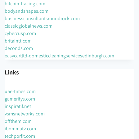
bitcoin-tracing.com
bodyandshapes.com
businessconsultantsroundrock.com
classicglobalnews.com
cybercusp.com
britaintt.com
deconds.com
easycartltd-domesticcleaningservicesedinburgh.com
Links
uae-times.com
gamerifys.com
inspiratif.net
vsmsnetworks.com
offthem.com
ibommatv.com
techporfit.com