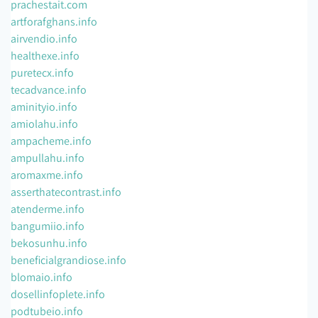
prachestait.com
artforafghans.info
airvendio.info
healthexe.info
puretecx.info
tecadvance.info
aminityio.info
amiolahu.info
ampacheme.info
ampullahu.info
aromaxme.info
asserthatecontrast.info
atenderme.info
bangumiio.info
bekosunhu.info
beneficialgrandiose.info
blomaio.info
dosellinfoplete.info
podtubeio.info