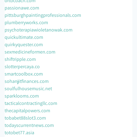
ortocoach.com
passionawe.com
pittsburghpaintingprofessionals.com
plumberryworks.com
psychoterapiawioletanowak.com
quickultimate.com
quirkyquester.com
sexmedicineformen.com
shiftripple.com
slotterpercaya.co
smartcoolbox.com
sohanjitfinances.com
soulfulhousemusic.net
sparklooms.com
tacticalcontractingllc.com
thecapitalpowers.com
tobabet88slot3.com
todayscurrentnews.com
totobet77.asia