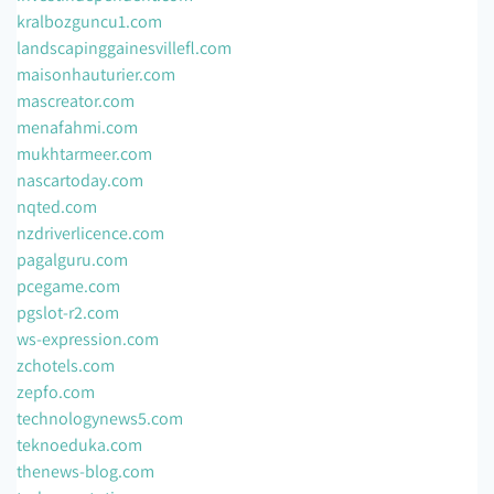
kralbozguncu1.com
landscapinggainesvillefl.com
maisonhauturier.com
mascreator.com
menafahmi.com
mukhtarmeer.com
nascartoday.com
nqted.com
nzdriverlicence.com
pagalguru.com
pcegame.com
pgslot-r2.com
ws-expression.com
zchotels.com
zepfo.com
technologynews5.com
teknoeduka.com
thenews-blog.com