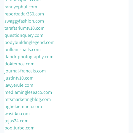
rannyephul.com
reportradar360.com
swaggyfashion.com
taraftariumtv10.com
questionquery.com
bodybuildinglegend.com
brilliant-nails.com
dandr-photography.com
dokteroce.com
journal-francais.com
justintv10.com
lawyerule.com
mediamingleseaco.com
mtsmarketingblog.com
nghekiemtien.com
wasirku.com
tejas24.com
poolturbo.com