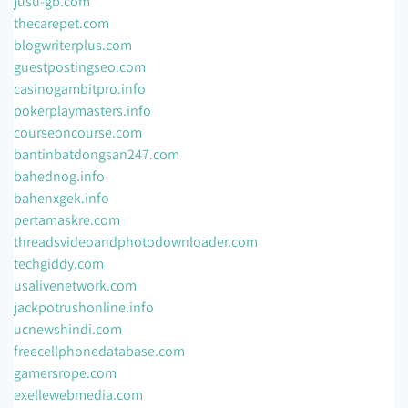
jusu-gb.com
thecarepet.com
blogwriterplus.com
guestpostingseo.com
casinogambitpro.info
pokerplaymasters.info
courseoncourse.com
bantinbatdongsan247.com
bahednog.info
bahenxgek.info
pertamaskre.com
threadsvideoandphotodownloader.com
techgiddy.com
usalivenetwork.com
jackpotrushonline.info
ucnewshindi.com
freecellphonedatabase.com
gamersrope.com
exellewebmedia.com