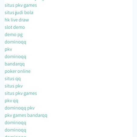
situs pkv games
situs judi bola
hk live draw
slot demo
demo pg
dominoqq
pkv
dominoqq
bandarqq
poker online
situs qq
situs pkv
situs pkv games
pkv qq
dominoqq pkv
pkv games bandarqq
dominoqq
dominoqq