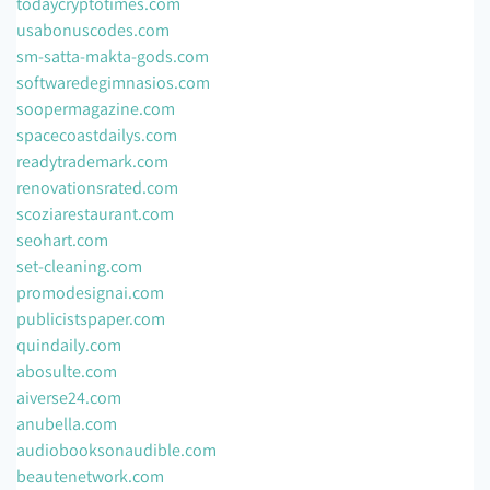
todaycryptotimes.com
usabonuscodes.com
sm-satta-makta-gods.com
softwaredegimnasios.com
soopermagazine.com
spacecoastdailys.com
readytrademark.com
renovationsrated.com
scoziarestaurant.com
seohart.com
set-cleaning.com
promodesignai.com
publicistspaper.com
quindaily.com
abosulte.com
aiverse24.com
anubella.com
audiobooksonaudible.com
beautenetwork.com