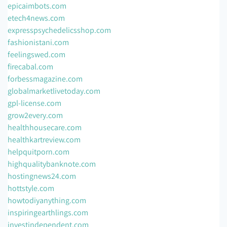
epicaimbots.com
etech4news.com
expresspsychedelicsshop.com
fashionistani.com
feelingswed.com
firecabal.com
forbessmagazine.com
globalmarketlivetoday.com
gpl-license.com
grow2every.com
healthhousecare.com
healthkartreview.com
helpquitporn.com
highqualitybanknote.com
hostingnews24.com
hottstyle.com
howtodiyanything.com
inspiringearthlings.com
investindependent.com