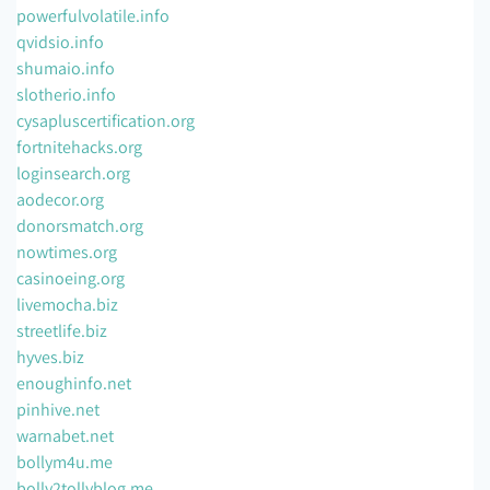
powerfulvolatile.info
qvidsio.info
shumaio.info
slotherio.info
cysapluscertification.org
fortnitehacks.org
loginsearch.org
aodecor.org
donorsmatch.org
nowtimes.org
casinoeing.org
livemocha.biz
streetlife.biz
hyves.biz
enoughinfo.net
pinhive.net
warnabet.net
bollym4u.me
bolly2tollyblog.me