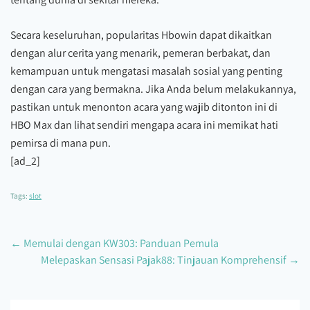
Secara keseluruhan, popularitas Hbowin dapat dikaitkan
dengan alur cerita yang menarik, pemeran berbakat, dan
kemampuan untuk mengatasi masalah sosial yang penting
dengan cara yang bermakna. Jika Anda belum melakukannya,
pastikan untuk menonton acara yang wajib ditonton ini di
HBO Max dan lihat sendiri mengapa acara ini memikat hati
pemirsa di mana pun.
[ad_2]
Tags:
slot
Post
←
Memulai dengan KW303: Panduan Pemula
Melepaskan Sensasi Pajak88: Tinjauan Komprehensif
→
navigation