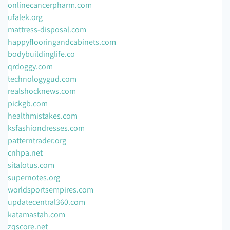
onlinecancerpharm.com
ufalek.org
mattress-disposal.com
happyflooringandcabinets.com
bodybuildinglife.co
qrdoggy.com
technologygud.com
realshocknews.com
pickgb.com
healthmistakes.com
ksfashiondresses.com
patterntrader.org
cnhpa.net
sitalotus.com
supernotes.org
worldsportsempires.com
updatecentral360.com
katamastah.com
zqscore.net