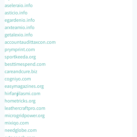
aseleraio.info
asticio.info
egardenio.info
arxteamio.info
getalexio.info
accountaudittaxcon.com
prymprint.com
sportkeeda.org
besttimespend.com
careandcure.biz
cogniyo.com
easymagazines.org
hirfanjilasmi.com
hometricks.org
leathercraftpro.com
microgridpower.org
mixiqo.com
needglobe.com