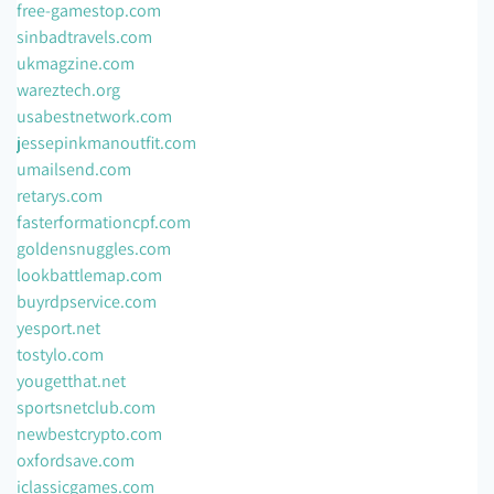
free-gamestop.com
sinbadtravels.com
ukmagzine.com
wareztech.org
usabestnetwork.com
jessepinkmanoutfit.com
umailsend.com
retarys.com
fasterformationcpf.com
goldensnuggles.com
lookbattlemap.com
buyrdpservice.com
yesport.net
tostylo.com
yougetthat.net
sportsnetclub.com
newbestcrypto.com
oxfordsave.com
iclassicgames.com