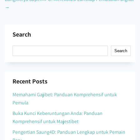
navigation
→
Search
Search
Recent Posts
Memahami Gajibet: Panduan Komprehensif untuk
Pemula
Buka Kunci Keberuntungan Anda: Panduan
Komprehensif untuk Majestibet
Pengertian Saung4D: Panduan Lengkap untuk Pemain