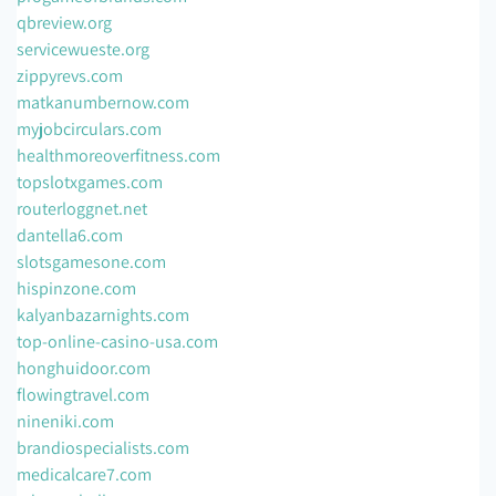
qbreview.org
servicewueste.org
zippyrevs.com
matkanumbernow.com
myjobcirculars.com
healthmoreoverfitness.com
topslotxgames.com
routerloggnet.net
dantella6.com
slotsgamesone.com
hispinzone.com
kalyanbazarnights.com
top-online-casino-usa.com
honghuidoor.com
flowingtravel.com
nineniki.com
brandiospecialists.com
medicalcare7.com