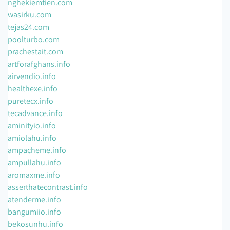
nghekiemtien.com
wasirku.com
tejas24.com
poolturbo.com
prachestait.com
artforafghans.info
airvendio.info
healthexe.info
puretecx.info
tecadvance.info
aminityio.info
amiolahu.info
ampacheme.info
ampullahu.info
aromaxme.info
asserthatecontrast.info
atenderme.info
bangumiio.info
bekosunhu.info