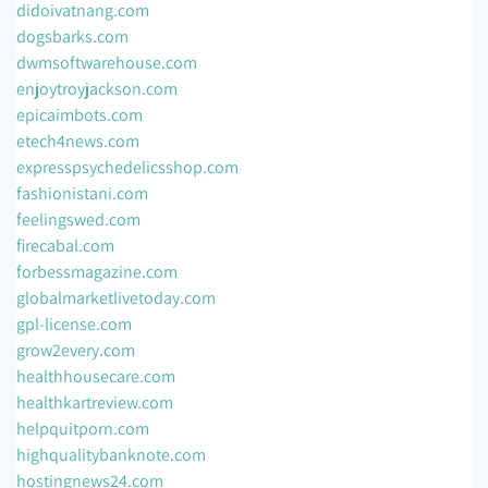
didoivatnang.com
dogsbarks.com
dwmsoftwarehouse.com
enjoytroyjackson.com
epicaimbots.com
etech4news.com
expresspsychedelicsshop.com
fashionistani.com
feelingswed.com
firecabal.com
forbessmagazine.com
globalmarketlivetoday.com
gpl-license.com
grow2every.com
healthhousecare.com
healthkartreview.com
helpquitporn.com
highqualitybanknote.com
hostingnews24.com