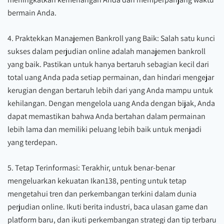
bermain Anda.
4. Praktekkan Manajemen Bankroll yang Baik: Salah satu kunci
sukses dalam perjudian online adalah manajemen bankroll
yang baik. Pastikan untuk hanya bertaruh sebagian kecil dari
total uang Anda pada setiap permainan, dan hindari mengejar
kerugian dengan bertaruh lebih dari yang Anda mampu untuk
kehilangan. Dengan mengelola uang Anda dengan bijak, Anda
dapat memastikan bahwa Anda bertahan dalam permainan
lebih lama dan memiliki peluang lebih baik untuk menjadi
yang terdepan.
5. Tetap Terinformasi: Terakhir, untuk benar-benar
mengeluarkan kekuatan Ikan138, penting untuk tetap
mengetahui tren dan perkembangan terkini dalam dunia
perjudian online. Ikuti berita industri, baca ulasan game dan
platform baru, dan ikuti perkembangan strategi dan tip terbaru