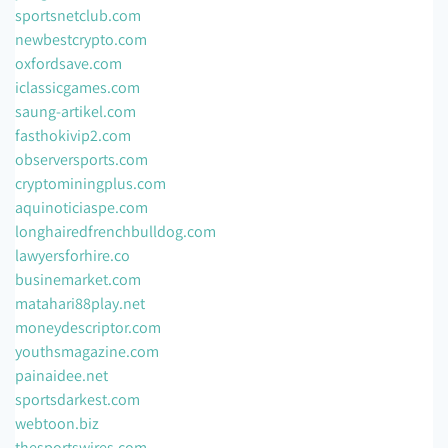
sportsnetclub.com
newbestcrypto.com
oxfordsave.com
iclassicgames.com
saung-artikel.com
fasthokivip2.com
observersports.com
cryptominingplus.com
aquinoticiaspe.com
longhairedfrenchbulldog.com
lawyersforhire.co
businemarket.com
matahari88play.net
moneydescriptor.com
youthsmagazine.com
painaidee.net
sportsdarkest.com
webtoon.biz
thesportswires.com