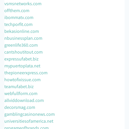
vsmsnetworks.com
offthem.com
ibommatv.com
techporfit.com
bekasionline.com
nbusinessplan.com
greenlife360.com
cantshoutitout.com
expressufabet.biz
mypuertoplata.net
thepioneerxpress.com
howtofixissue.com
teamufabet.biz
webfullform.com
allviddownload.com
decorsmag.com
gamblingcasinonews.com
universitiesofamerica.net
progameofbrands.com