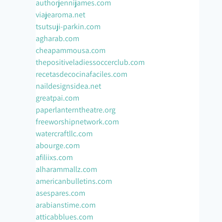
authorjennijames.com
viajearoma.net
tsutsuji-parkin.com
agharab.com
cheapammousa.com
thepositiveladiessoccerclub.com
recetasdecocinafaciles.com
naildesignsidea.net
greatpai.com
paperlanterntheatre.org
freeworshipnetwork.com
watercraftllc.com
abourge.com
afiliixs.com
alharammallz.com
americanbulletins.com
asespares.com
arabianstime.com
atticabblues.com