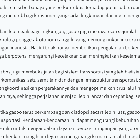
dikit emisi berbahaya yang berkontribusi terhadap polusi udara da
ng menarik bagi konsumen yang sadar lingkungan dan ingin mengu
lain lebih baik bagi lingkungan, gasbo juga menawarkan sejumlah 
knologi penggerak otonom canggih, yang memungkinkan mereka mena
ngan manusia. Hal ini tidak hanya memberikan pengalaman berk
ga berpotensi mengurangi kecelakaan dan meningkatkan keselamata
sbos juga membuka jalan bagi sistem transportasi yang lebih efisi
rkomunikasi satu sama lain dan dengan infrastruktur transportasi, 
ngkoordinasikan pergerakannya dan mengoptimalkan arus lalu lin
lan raya, sehingga perjalanan menjadi lebih lancar dan cepat bagi 
tika gasbo terus berkembang dan diadopsi secara lebih luas, gasbo
ansportasi. Kendaraan-kendaraan ini dapat mengurangi kebutuhan
milih untuk mengandalkan layanan berbagi tumpangan yang otonom
mberikan ruang lebih lega dan mengurangi kemacetan lalu lintas d