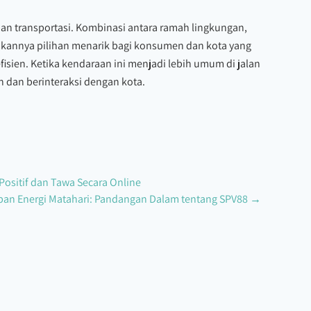
n transportasi. Kombinasi antara ramah lingkungan,
dikannya pilihan menarik bagi konsumen dan kota yang
fisien. Ketika kendaraan ini menjadi lebih umum di jalan
an dan berinteraksi dengan kota.
sitif dan Tawa Secara Online
an Energi Matahari: Pandangan Dalam tentang SPV88
→