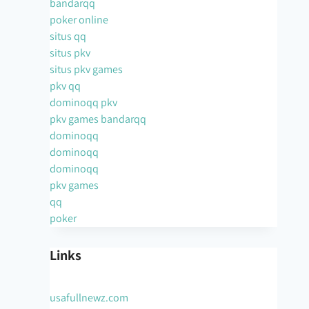
bandarqq
poker online
situs qq
situs pkv
situs pkv games
pkv qq
dominoqq pkv
pkv games bandarqq
dominoqq
dominoqq
dominoqq
pkv games
qq
poker
Links
usafullnewz.com