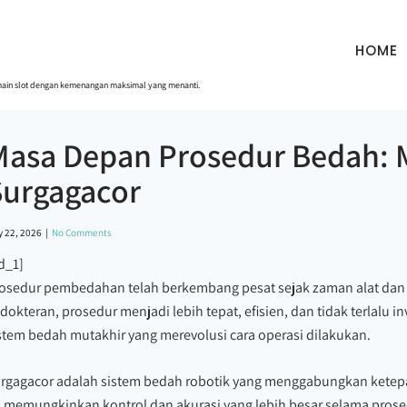
HOME
ermain slot dengan kemenangan maksimal yang menanti.
Masa Depan Prosedur Bedah: 
Surgagacor
 22, 2026
|
No Comments
d_1]
osedur pembedahan telah berkembang pesat sejak zaman alat dan t
dokteran, prosedur menjadi lebih tepat, efisien, dan tidak terlalu i
stem bedah mutakhir yang merevolusi cara operasi dilakukan.
rgagacor adalah sistem bedah robotik yang menggabungkan ketepat
i memungkinkan kontrol dan akurasi yang lebih besar selama prose