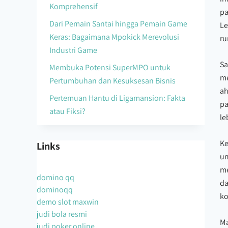
Komprehensif
pa
Dari Pemain Santai hingga Pemain Game
Le
Keras: Bagaimana Mpokick Merevolusi
ru
Industri Game
Sa
Membuka Potensi SuperMPO untuk
me
Pertumbuhan dan Kesuksesan Bisnis
ah
Pertemuan Hantu di Ligamansion: Fakta
pa
atau Fiksi?
le
Ke
Links
um
me
domino qq
da
dominoqq
ko
demo slot maxwin
judi bola resmi
Ma
judi poker online