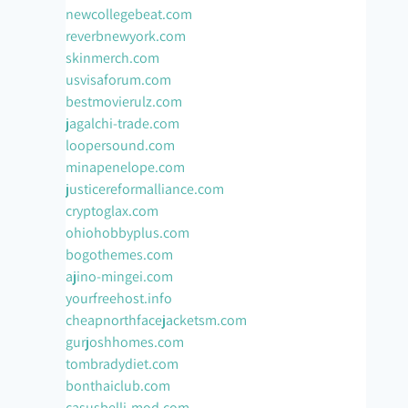
newcollegebeat.com
reverbnewyork.com
skinmerch.com
usvisaforum.com
bestmovierulz.com
jagalchi-trade.com
loopersound.com
minapenelope.com
justicereformalliance.com
cryptoglax.com
ohiohobbyplus.com
bogothemes.com
ajino-mingei.com
yourfreehost.info
cheapnorthfacejacketsm.com
gurjoshhomes.com
tombradydiet.com
bonthaiclub.com
casusbelli-mod.com