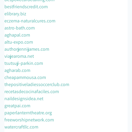
bestfriendscredit.com
elibrary.biz
eczema-naturalcures.com
astro-bath.com
aghapal.com
altu-expo.com
authorjennijames.com
viajearoma.net
tsutsuji-parkin.com
agharab.com
cheapammousa.com
thepositiveladiessoccerclub.com
recetasdecocinafaciles.com
naildesignsidea.net
greatpai.com
paperlanterntheatre.org
freeworshipnetwork.com
watercraftllc.com