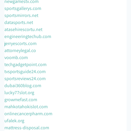
newgamestv.com
sportsgallerys.com
sportsmirrors.net
datasports.net
atasehirescortu.net
engineeringtechub.com
jerryescorts.com
attorneylegal.co
voomb.com
techgadgetpoint.com
tvsportsguide24.com
sportsreviews24.com
dubai360blog.com
lucky77slot.org
growmefast.com
mahkotahokislot.com
onlinecancerpharm.com
ufalek.org
mattress-disposal.com