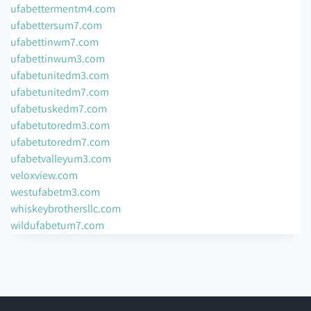
ufabettermentm4.com
ufabettersum7.com
ufabettinwm7.com
ufabettinwum3.com
ufabetunitedm3.com
ufabetunitedm7.com
ufabetuskedm7.com
ufabetutoredm3.com
ufabetutoredm7.com
ufabetvalleyum3.com
veloxview.com
westufabetm3.com
whiskeybrothersllc.com
wildufabetum7.com