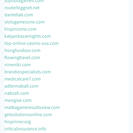
topslotxgames.com
routerloggnet.net
dantella6.com
slotsgamesone.com
hispinzone.com
kalyanbazarnights.com
top-online-casino-usa.com
honghuidoor.com
flowingtravel.com
nineniki.com
brandiospecialists.com
medicalcare7.com
adtennaball.com
nabzah.com
mongive.com
matkagameresultsview.com
getsolutionsonline.com
hispinner.org
criticalinsurance.info