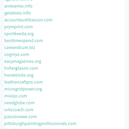
arxteamio.info
getalexio.info
accountaudittaxcon.com
prymprint.com
sportkeeda.org
besttimespend.com
careandcure.biz
cogniyo.com
easymagazines.org
hirfanjilasmi.com
hometricks.org
leathercraftpro.com
microgridpower.org
mixiqo.com
needglobe.com
ortocoach.com
passionawe.com
pittsburghpaintingprofessionals.com