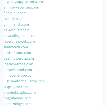
mypartysupplystore.com
annforwisconsin.com
findjaipur.com
cultofjim.com
glimmerick.com
davidfollett.com
newcollegebeat.com
reverbnewyork.com
skinmerch.com
usvisaforum.com
bestmovierulz.com
jagalchi-trade.com
loopersound.com
minapenelope.com
justicereformalliance.com
cryptoglax.com
ohiohobbyplus.com
bogothemes.com
ajino-mingei.com