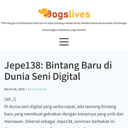
Skip
to
content
Pilih slot gacor berdeposit dana hari ini untuk peluang maxwin besar. Rasakan keseruan bermain slot dengan
kemenangan maksimal yang menanti.
Jepe138: Bintang Baru di
Dunia Seni Digital
March 28, 2026
|
No Comments
[ad_1]
Di dunia seni digital yang serba cepat, ada seorang bintang
baru yang membuat gebrakan dengan kreasinya yang unik dan
menawan. Dikenal sebagai Jepe138, seniman berbakat ini