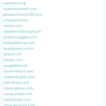
wareztech.org
usabestnetwork.com
jessepinkmanoutfit.com
umailsend.com
retarys.com
fasterformationcpf.com
goldensnuggles.com
lookbattlemap.com
buyrdpservice.com
yesport.net
tostylo.com
yougetthat.net
sportsnetclub.com
newbestcrypto.com
oxfordsave.com
iclassicgames.com
saung-artikel.com
fasthokivip2.com
observersports.com