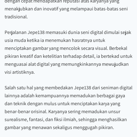
dengan cepat mendapatkan reputasi atas karyanya yang
menakjubkan dan inovatif yang melampaui batas-batas seni
tradisional.
Perjalanan Jepe138 memasuki dunia seni digital dimulai sejak
usia muda ketika ia menemukan hasratnya untuk
menciptakan gambar yang mencolok secara visual. Berbekal
pikiran kreatif dan ketelitian terhadap detail, ia bertekad untuk
menguasai alat digital yang memungkinkannya mewujudkan
visi artistiknya.
Salah satu hal yang membedakan Jepe138 dari seniman digital
lainnya adalah kemampuannya memadukan berbagai gaya
dan teknik dengan mulus untuk menciptakan karya yang
benar-benar orisinal. Karyanya sering memadukan unsur
surealisme, fantasi, dan fiksi ilmiah, sehingga menghasilkan
gambar yang menawan sekaligus menggugah pikiran.