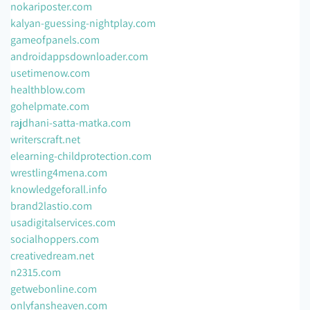
nokariposter.com
kalyan-guessing-nightplay.com
gameofpanels.com
androidappsdownloader.com
usetimenow.com
healthblow.com
gohelpmate.com
rajdhani-satta-matka.com
writerscraft.net
elearning-childprotection.com
wrestling4mena.com
knowledgeforall.info
brand2lastio.com
usadigitalservices.com
socialhoppers.com
creativedream.net
n2315.com
getwebonline.com
onlyfansheaven.com