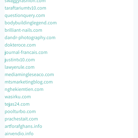
swaggyfashion.com
taraftariumtv10.com
questionquery.com
bodybuildinglegend.com
brilliant-nails.com
dandr-photography.com
dokteroce.com
journal-francais.com
justintv10.com
lawyerule.com
mediamingleseaco.com
mtsmarketingblog.com
nghekiemtien.com
wasirku.com
tejas24.com
poolturbo.com
prachestait.com
artforafghans.info
airvendio.info