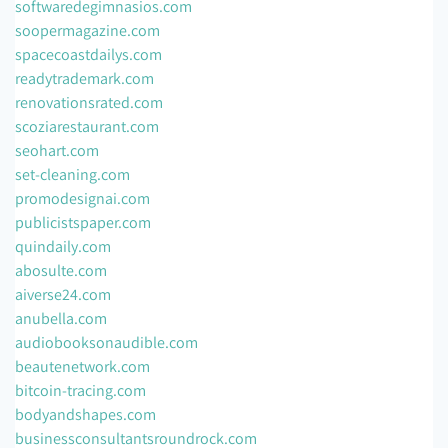
softwaredegimnasios.com
soopermagazine.com
spacecoastdailys.com
readytrademark.com
renovationsrated.com
scoziarestaurant.com
seohart.com
set-cleaning.com
promodesignai.com
publicistspaper.com
quindaily.com
abosulte.com
aiverse24.com
anubella.com
audiobooksonaudible.com
beautenetwork.com
bitcoin-tracing.com
bodyandshapes.com
businessconsultantsroundrock.com