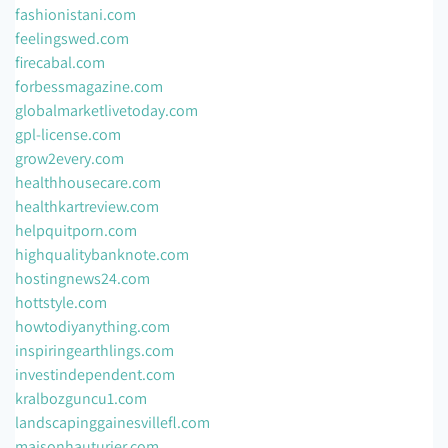
fashionistani.com
feelingswed.com
firecabal.com
forbessmagazine.com
globalmarketlivetoday.com
gpl-license.com
grow2every.com
healthhousecare.com
healthkartreview.com
helpquitporn.com
highqualitybanknote.com
hostingnews24.com
hottstyle.com
howtodiyanything.com
inspiringearthlings.com
investindependent.com
kralbozguncu1.com
landscapinggainesvillefl.com
maisonhauturier.com