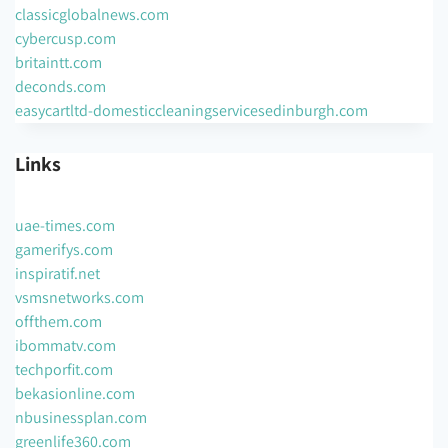
classicglobalnews.com
cybercusp.com
britaintt.com
deconds.com
easycartltd-domesticcleaningservicesedinburgh.com
Links
uae-times.com
gamerifys.com
inspiratif.net
vsmsnetworks.com
offthem.com
ibommatv.com
techporfit.com
bekasionline.com
nbusinessplan.com
greenlife360.com