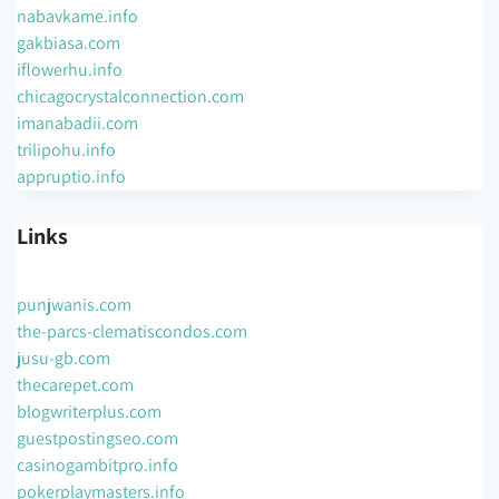
nabavkame.info
gakbiasa.com
iflowerhu.info
chicagocrystalconnection.com
imanabadii.com
trilipohu.info
appruptio.info
Links
punjwanis.com
the-parcs-clematiscondos.com
jusu-gb.com
thecarepet.com
blogwriterplus.com
guestpostingseo.com
casinogambitpro.info
pokerplaymasters.info