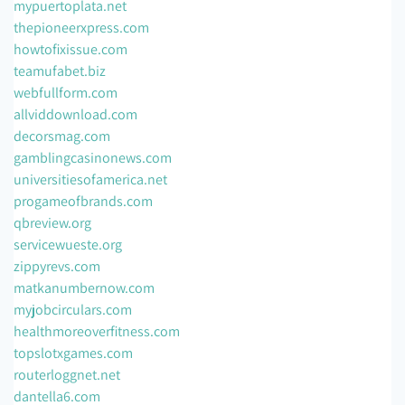
mypuertoplata.net
thepioneerxpress.com
howtofixissue.com
teamufabet.biz
webfullform.com
allviddownload.com
decorsmag.com
gamblingcasinonews.com
universitiesofamerica.net
progameofbrands.com
qbreview.org
servicewueste.org
zippyrevs.com
matkanumbernow.com
myjobcirculars.com
healthmoreoverfitness.com
topslotxgames.com
routerloggnet.net
dantella6.com