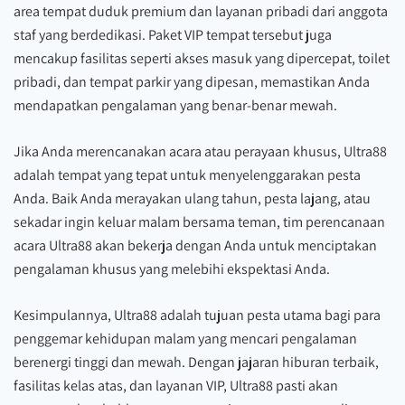
area tempat duduk premium dan layanan pribadi dari anggota
staf yang berdedikasi. Paket VIP tempat tersebut juga
mencakup fasilitas seperti akses masuk yang dipercepat, toilet
pribadi, dan tempat parkir yang dipesan, memastikan Anda
mendapatkan pengalaman yang benar-benar mewah.
Jika Anda merencanakan acara atau perayaan khusus, Ultra88
adalah tempat yang tepat untuk menyelenggarakan pesta
Anda. Baik Anda merayakan ulang tahun, pesta lajang, atau
sekadar ingin keluar malam bersama teman, tim perencanaan
acara Ultra88 akan bekerja dengan Anda untuk menciptakan
pengalaman khusus yang melebihi ekspektasi Anda.
Kesimpulannya, Ultra88 adalah tujuan pesta utama bagi para
penggemar kehidupan malam yang mencari pengalaman
berenergi tinggi dan mewah. Dengan jajaran hiburan terbaik,
fasilitas kelas atas, dan layanan VIP, Ultra88 pasti akan