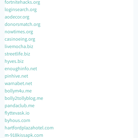
fortnitehacks.org
loginsearch.org
aodecor.org
donorsmatch.org
nowtimes.org
casinoeing.org
livemocha.biz
streetlife.biz
hyves.biz
enoughinfo.net
pinhive.net
warnabet.net
bollym4u.me
bolly2tollyblog.me
pandaclub.me
flyttevask.io
byhous.com
hartfordplazahotel.com
m-918kissapk.com