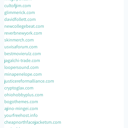
cultofjim.com
glimmerick.com
davidfollett.com
newcollegebeat.com
reverbnewyork.com
skinmerch.com
usvisaforum.com
bestmovierulz.com
jagalchi-trade.com
loopersound.com
minapenelope.com
justicereformalliance.com
cryptoglax.com
ohiohobbyplus.com
bogothemes.com
ajino-mingei.com
yourfreehost.info
cheapnorthfacejacketsm.com