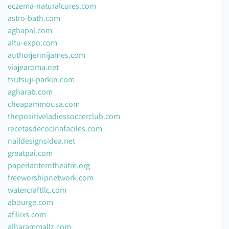
eczema-naturalcures.com
astro-bath.com
aghapal.com
altu-expo.com
authorjennijames.com
viajearoma.net
tsutsuji-parkin.com
agharab.com
cheapammousa.com
thepositiveladiessoccerclub.com
recetasdecocinafaciles.com
naildesignsidea.net
greatpai.com
paperlanterntheatre.org
freeworshipnetwork.com
watercraftllc.com
abourge.com
afiliixs.com
alharammallz.com