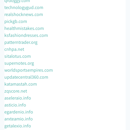
qrdoggy.com
technologygud.com
realshocknews.com
pickgb.com
healthmistakes.com
ksfashiondresses.com
patterntrader.org
cnhpa.net
sitalotus.com
supernotes.org
worldsportsempires.com
updatecentral360.com
katamastah.com
zqscore.net
aseleraio.info
asticio.info
egardenio.info
arxteamio.info
getalexio.info