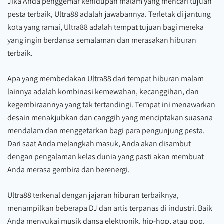
Jika Anda penggemar kehidupan malam yang mencari tujuan
pesta terbaik, Ultra88 adalah jawabannya. Terletak di jantung
kota yang ramai, Ultra88 adalah tempat tujuan bagi mereka
yang ingin berdansa semalaman dan merasakan hiburan
terbaik.
Apa yang membedakan Ultra88 dari tempat hiburan malam
lainnya adalah kombinasi kemewahan, kecanggihan, dan
kegembiraannya yang tak tertandingi. Tempat ini menawarkan
desain menakjubkan dan canggih yang menciptakan suasana
mendalam dan menggetarkan bagi para pengunjung pesta.
Dari saat Anda melangkah masuk, Anda akan disambut
dengan pengalaman kelas dunia yang pasti akan membuat
Anda merasa gembira dan berenergi.
Ultra88 terkenal dengan jajaran hiburan terbaiknya,
menampilkan beberapa DJ dan artis terpanas di industri. Baik
Anda menyukai musik dansa elektronik, hip-hop, atau pop,