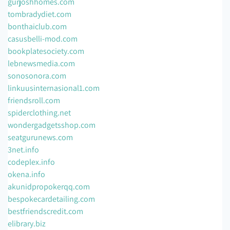
gurjoshhomes.com
tombradydiet.com
bonthaiclub.com
casusbelli-mod.com
bookplatesociety.com
lebnewsmedia.com
sonosonora.com
linkuusinternasional1.com
friendsroll.com
spiderclothing.net
wondergadgetsshop.com
seatgurunews.com
3net.info
codeplex.info
okena.info
akunidpropokerqq.com
bespokecardetailing.com
bestfriendscredit.com
elibrary.biz