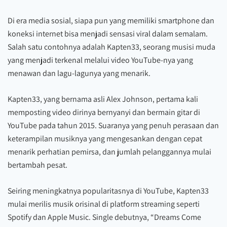
Di era media sosial, siapa pun yang memiliki smartphone dan
koneksi internet bisa menjadi sensasi viral dalam semalam.
Salah satu contohnya adalah Kapten33, seorang musisi muda
yang menjadi terkenal melalui video YouTube-nya yang
menawan dan lagu-lagunya yang menarik.
Kapten33, yang bernama asli Alex Johnson, pertama kali
memposting video dirinya bernyanyi dan bermain gitar di
YouTube pada tahun 2015. Suaranya yang penuh perasaan dan
keterampilan musiknya yang mengesankan dengan cepat
menarik perhatian pemirsa, dan jumlah pelanggannya mulai
bertambah pesat.
Seiring meningkatnya popularitasnya di YouTube, Kapten33
mulai merilis musik orisinal di platform streaming seperti
Spotify dan Apple Music. Single debutnya, “Dreams Come