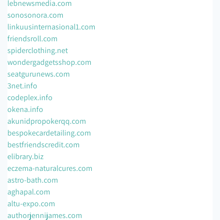
lebnewsmedia.com
sonosonora.com
linkuusinternasional1.com
friendsroll.com
spiderclothing.net
wondergadgetsshop.com
seatgurunews.com
3net.info
codeplex.info
okena.info
akunidpropokerqq.com
bespokecardetailing.com
bestfriendscredit.com
elibrary.biz
eczema-naturalcures.com
astro-bath.com
aghapal.com
altu-expo.com
authorjennijames.com