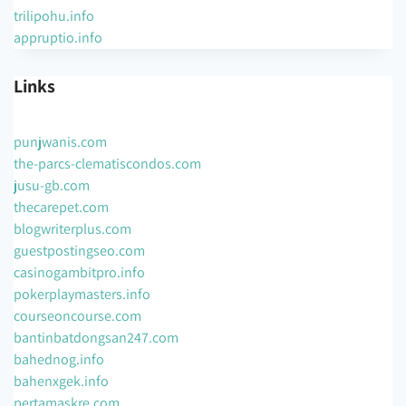
trilipohu.info
appruptio.info
Links
punjwanis.com
the-parcs-clematiscondos.com
jusu-gb.com
thecarepet.com
blogwriterplus.com
guestpostingseo.com
casinogambitpro.info
pokerplaymasters.info
courseoncourse.com
bantinbatdongsan247.com
bahednog.info
bahenxgek.info
pertamaskre.com