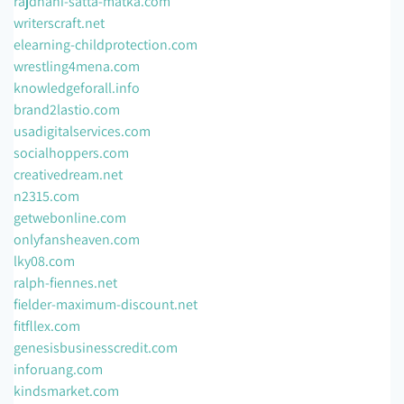
rajdhani-satta-matka.com
writerscraft.net
elearning-childprotection.com
wrestling4mena.com
knowledgeforall.info
brand2lastio.com
usadigitalservices.com
socialhoppers.com
creativedream.net
n2315.com
getwebonline.com
onlyfansheaven.com
lky08.com
ralph-fiennes.net
fielder-maximum-discount.net
fitfllex.com
genesisbusinesscredit.com
inforuang.com
kindsmarket.com