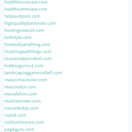
healthhousecare.com
healthkartreview.com
helpquitporn.com
highqualitybanknote.com
hostingnews24.com
hottstyle.com
howtodiyanything.com
inspiringearthlings.com
investindependent.com
kralbozguncu1.com
landscapinggainesvillefl.com
maisonhauturier.com
mascreator.com
menafahmi.com
mukhtarmeer.com
nascartoday.com
nqted.com
nzdriverlicence.com
pagalguru.com