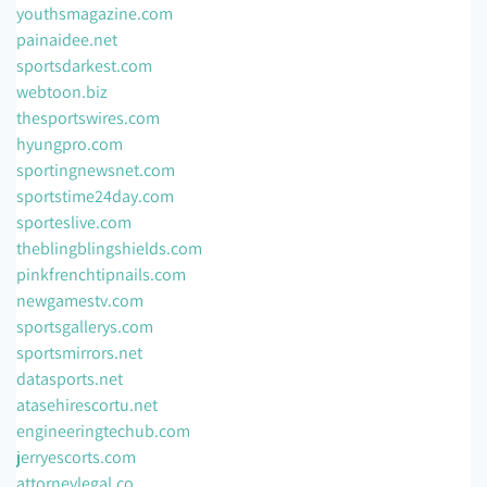
youthsmagazine.com
painaidee.net
sportsdarkest.com
webtoon.biz
thesportswires.com
hyungpro.com
sportingnewsnet.com
sportstime24day.com
sporteslive.com
theblingblingshields.com
pinkfrenchtipnails.com
newgamestv.com
sportsgallerys.com
sportsmirrors.net
datasports.net
atasehirescortu.net
engineeringtechub.com
jerryescorts.com
attorneylegal.co