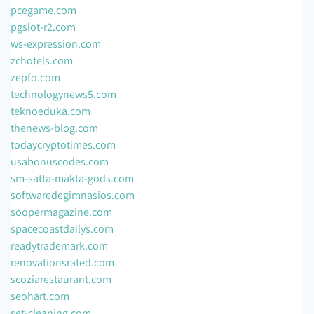
pcegame.com
pgslot-r2.com
ws-expression.com
zchotels.com
zepfo.com
technologynews5.com
teknoeduka.com
thenews-blog.com
todaycryptotimes.com
usabonuscodes.com
sm-satta-makta-gods.com
softwaredegimnasios.com
soopermagazine.com
spacecoastdailys.com
readytrademark.com
renovationsrated.com
scoziarestaurant.com
seohart.com
set-cleaning.com