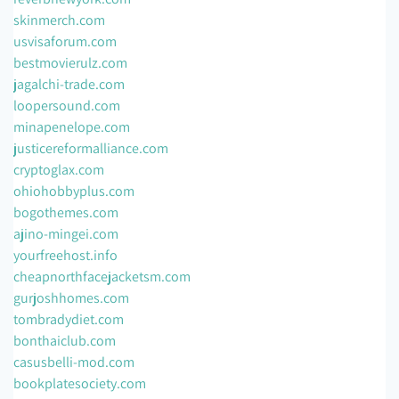
skinmerch.com
usvisaforum.com
bestmovierulz.com
jagalchi-trade.com
loopersound.com
minapenelope.com
justicereformalliance.com
cryptoglax.com
ohiohobbyplus.com
bogothemes.com
ajino-mingei.com
yourfreehost.info
cheapnorthfacejacketsm.com
gurjoshhomes.com
tombradydiet.com
bonthaiclub.com
casusbelli-mod.com
bookplatesociety.com