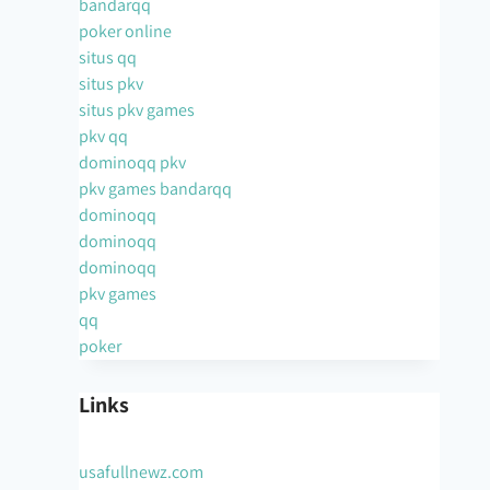
bandarqq
poker online
situs qq
situs pkv
situs pkv games
pkv qq
dominoqq pkv
pkv games bandarqq
dominoqq
dominoqq
dominoqq
pkv games
qq
poker
Links
usafullnewz.com