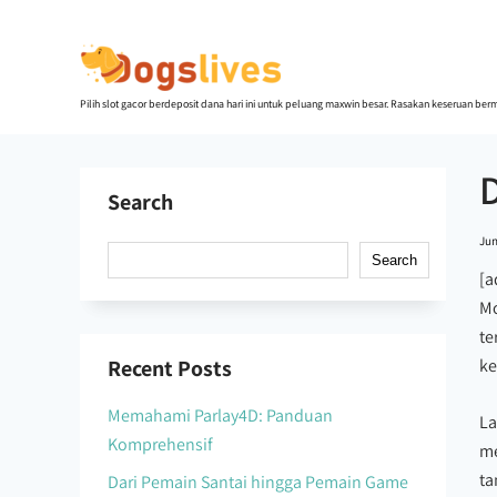
Skip
to
content
Pilih slot gacor berdeposit dana hari ini untuk peluang maxwin besar. Rasakan keseruan b
Search
Jun
Search
[a
Mo
te
Recent Posts
ke
Memahami Parlay4D: Panduan
La
Komprehensif
me
ta
Dari Pemain Santai hingga Pemain Game