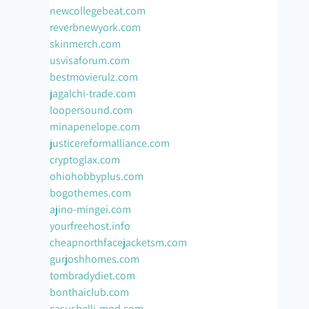
newcollegebeat.com
reverbnewyork.com
skinmerch.com
usvisaforum.com
bestmovierulz.com
jagalchi-trade.com
loopersound.com
minapenelope.com
justicereformalliance.com
cryptoglax.com
ohiohobbyplus.com
bogothemes.com
ajino-mingei.com
yourfreehost.info
cheapnorthfacejacketsm.com
gurjoshhomes.com
tombradydiet.com
bonthaiclub.com
casusbelli-mod.com