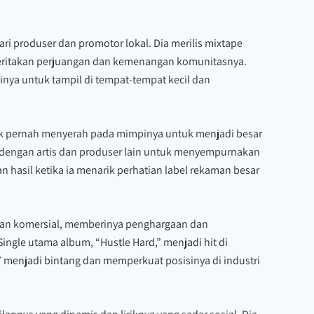
ri produser dan promotor lokal. Dia merilis mixtape
ceritakan perjuangan dan kemenangan komunitasnya.
nya untuk tampil di tempat-tempat kecil dan
k pernah menyerah pada mimpinya untuk menjadi besar
si dengan artis dan produser lain untuk menyempurnakan
asil ketika ia menarik perhatian label rekaman besar
s dan komersial, memberinya penghargaan dan
ingle utama album, “Hustle Hard,” menjadi hit di
menjadi bintang dan memperkuat posisinya di industri