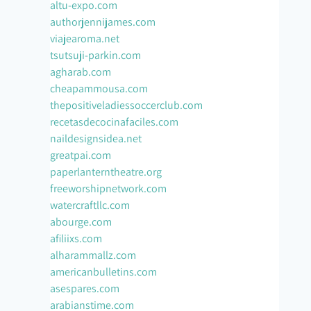
altu-expo.com
authorjennijames.com
viajearoma.net
tsutsuji-parkin.com
agharab.com
cheapammousa.com
thepositiveladiessoccerclub.com
recetasdecocinafaciles.com
naildesignsidea.net
greatpai.com
paperlanterntheatre.org
freeworshipnetwork.com
watercraftllc.com
abourge.com
afiliixs.com
alharammallz.com
americanbulletins.com
asespares.com
arabianstime.com