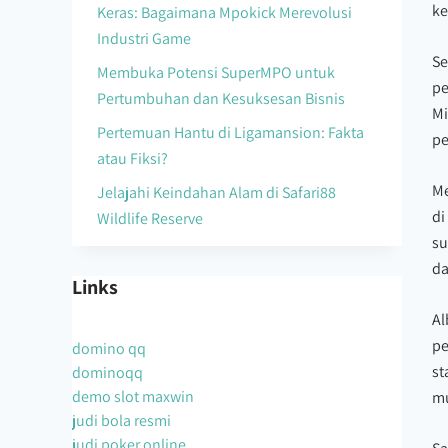
ke
Keras: Bagaimana Mpokick Merevolusi
Industri Game
Se
Membuka Potensi SuperMPO untuk
pe
Pertumbuhan dan Kesuksesan Bisnis
Mi
Pertemuan Hantu di Ligamansion: Fakta
pe
atau Fiksi?
Me
Jelajahi Keindahan Alam di Safari88
di
Wildlife Reserve
su
da
Links
Al
pe
domino qq
st
dominoqq
demo slot maxwin
mu
judi bola resmi
judi poker online