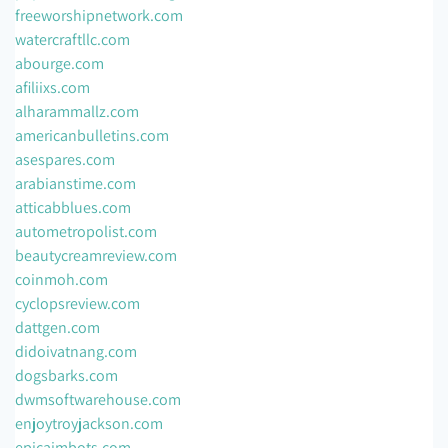
freeworshipnetwork.com
watercraftllc.com
abourge.com
afiliixs.com
alharammallz.com
americanbulletins.com
asespares.com
arabianstime.com
atticabblues.com
autometropolist.com
beautycreamreview.com
coinmoh.com
cyclopsreview.com
dattgen.com
didoivatnang.com
dogsbarks.com
dwmsoftwarehouse.com
enjoytroyjackson.com
epicaimbots.com