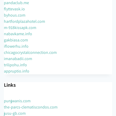
pandaclub.me
flyttevask.io
byhous.com
hartfordplazahotel.com
m-918kissapk.com
nabavkame.info
gakbiasa.com
iflowerhu.info
chicagocrystalconnection.com
imanabadii.com
trilipohu.info
appruptio.info
Links
punjwanis.com
the-parcs-clematiscondos.com
jusu-gb.com