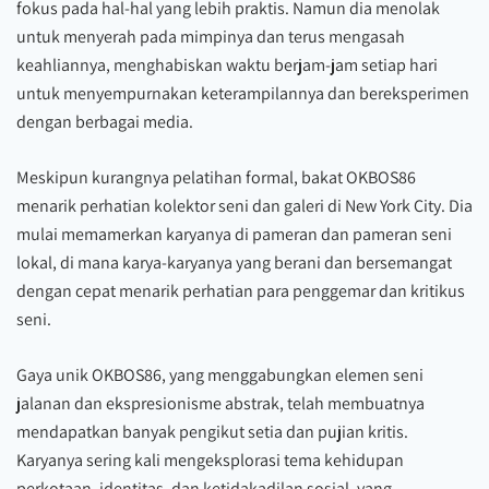
fokus pada hal-hal yang lebih praktis. Namun dia menolak
untuk menyerah pada mimpinya dan terus mengasah
keahliannya, menghabiskan waktu berjam-jam setiap hari
untuk menyempurnakan keterampilannya dan bereksperimen
dengan berbagai media.
Meskipun kurangnya pelatihan formal, bakat OKBOS86
menarik perhatian kolektor seni dan galeri di New York City. Dia
mulai memamerkan karyanya di pameran dan pameran seni
lokal, di mana karya-karyanya yang berani dan bersemangat
dengan cepat menarik perhatian para penggemar dan kritikus
seni.
Gaya unik OKBOS86, yang menggabungkan elemen seni
jalanan dan ekspresionisme abstrak, telah membuatnya
mendapatkan banyak pengikut setia dan pujian kritis.
Karyanya sering kali mengeksplorasi tema kehidupan
perkotaan, identitas, dan ketidakadilan sosial, yang