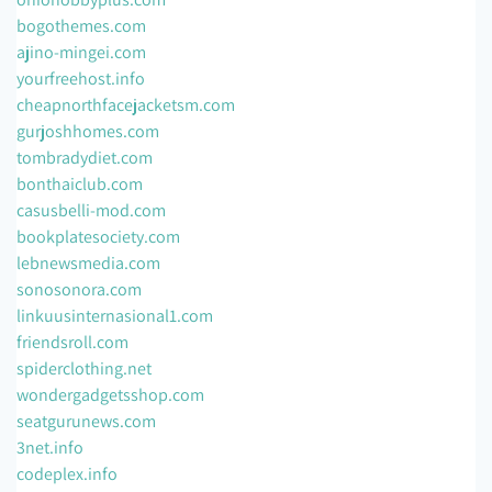
bogothemes.com
ajino-mingei.com
yourfreehost.info
cheapnorthfacejacketsm.com
gurjoshhomes.com
tombradydiet.com
bonthaiclub.com
casusbelli-mod.com
bookplatesociety.com
lebnewsmedia.com
sonosonora.com
linkuusinternasional1.com
friendsroll.com
spiderclothing.net
wondergadgetsshop.com
seatgurunews.com
3net.info
codeplex.info