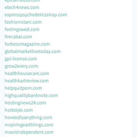
etech4news.com
expresspsychedelicsshop.com
fashionistani.com
feelingswed.com
firecabal.com
forbessmagazine.com
globalmarketlivetoday.com
gpl-license.com
grow2every.com
healthhousecare.com
healthkartreview.com
helpquitporn.com
highqualitybanknote.com
hostingnews24.com
hottstyle.com
howtodiyanything.com
inspiringearthlings.com
investindependent.com