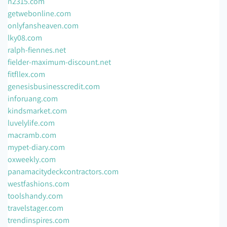
n2315.com
getwebonline.com
onlyfansheaven.com
lky08.com
ralph-fiennes.net
fielder-maximum-discount.net
fitfllex.com
genesisbusinesscredit.com
inforuang.com
kindsmarket.com
luvelylife.com
macramb.com
mypet-diary.com
oxweekly.com
panamacitydeckcontractors.com
westfashions.com
toolshandy.com
travelstager.com
trendinspires.com