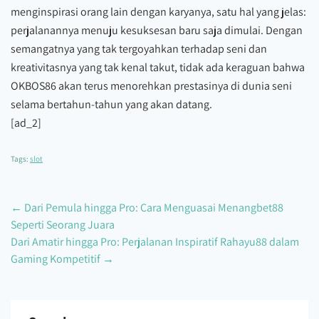
menginspirasi orang lain dengan karyanya, satu hal yang jelas:
perjalanannya menuju kesuksesan baru saja dimulai. Dengan
semangatnya yang tak tergoyahkan terhadap seni dan
kreativitasnya yang tak kenal takut, tidak ada keraguan bahwa
OKBOS86 akan terus menorehkan prestasinya di dunia seni
selama bertahun-tahun yang akan datang.
[ad_2]
Tags:
slot
Post
←
Dari Pemula hingga Pro: Cara Menguasai Menangbet88
Seperti Seorang Juara
navigation
Dari Amatir hingga Pro: Perjalanan Inspiratif Rahayu88 dalam
Gaming Kompetitif
→