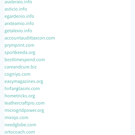
aseleraio.info
asticio.info
egardenio.info
arxteamio.info
getalexio.info
accountaudittaxcon.com
prymprint.com
sportkeeda.org
besttimespend.com
careandcure.biz
cogniyo.com
easymagazines.org
hirfanjilasmi.com
hometricks.org
leathercraftpro.com
microgridpower.org
mixiqo.com
needglobe.com
ortocoach.com