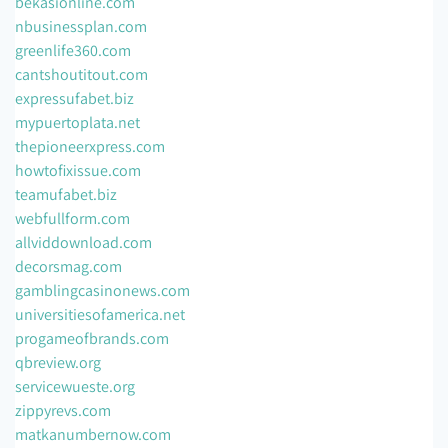
bekasionline.com
nbusinessplan.com
greenlife360.com
cantshoutitout.com
expressufabet.biz
mypuertoplata.net
thepioneerxpress.com
howtofixissue.com
teamufabet.biz
webfullform.com
allviddownload.com
decorsmag.com
gamblingcasinonews.com
universitiesofamerica.net
progameofbrands.com
qbreview.org
servicewueste.org
zippyrevs.com
matkanumbernow.com