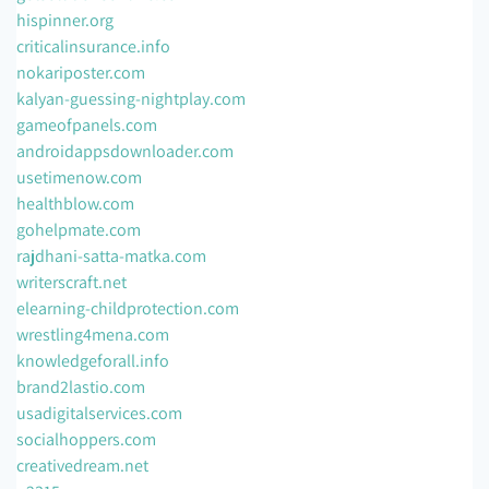
hispinner.org
criticalinsurance.info
nokariposter.com
kalyan-guessing-nightplay.com
gameofpanels.com
androidappsdownloader.com
usetimenow.com
healthblow.com
gohelpmate.com
rajdhani-satta-matka.com
writerscraft.net
elearning-childprotection.com
wrestling4mena.com
knowledgeforall.info
brand2lastio.com
usadigitalservices.com
socialhoppers.com
creativedream.net