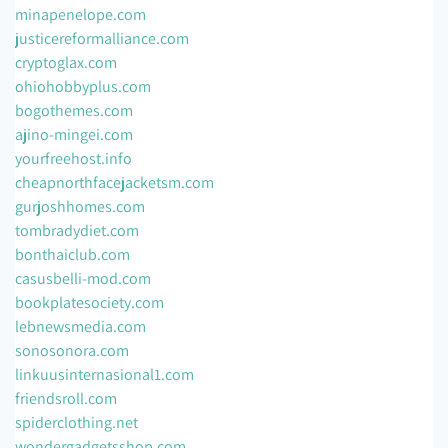
minapenelope.com
justicereformalliance.com
cryptoglax.com
ohiohobbyplus.com
bogothemes.com
ajino-mingei.com
yourfreehost.info
cheapnorthfacejacketsm.com
gurjoshhomes.com
tombradydiet.com
bonthaiclub.com
casusbelli-mod.com
bookplatesociety.com
lebnewsmedia.com
sonosonora.com
linkuusinternasional1.com
friendsroll.com
spiderclothing.net
wondergadgetsshop.com