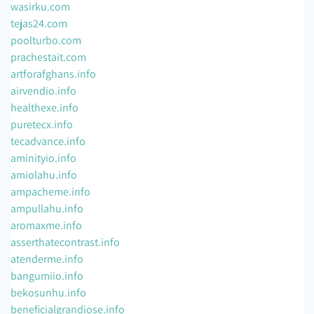
wasirku.com
tejas24.com
poolturbo.com
prachestait.com
artforafghans.info
airvendio.info
healthexe.info
puretecx.info
tecadvance.info
aminityio.info
amiolahu.info
ampacheme.info
ampullahu.info
aromaxme.info
asserthatecontrast.info
atenderme.info
bangumiio.info
bekosunhu.info
beneficialgrandiose.info