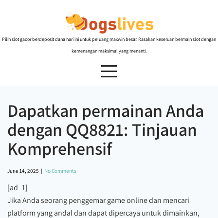
Skip
to
content
Pilih slot gacor berdeposit dana hari ini untuk peluang maxwin besar. Rasakan keseruan bermain slot dengan
kemenangan maksimal yang menanti.
Dapatkan permainan Anda
dengan QQ8821: Tinjauan
Komprehensif
June 14, 2025
|
No Comments
[ad_1]
Jika Anda seorang penggemar game online dan mencari
platform yang andal dan dapat dipercaya untuk dimainkan,