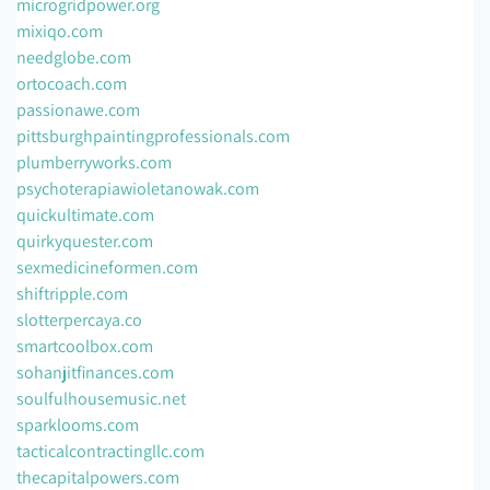
microgridpower.org
mixiqo.com
needglobe.com
ortocoach.com
passionawe.com
pittsburghpaintingprofessionals.com
plumberryworks.com
psychoterapiawioletanowak.com
quickultimate.com
quirkyquester.com
sexmedicineformen.com
shiftripple.com
slotterpercaya.co
smartcoolbox.com
sohanjitfinances.com
soulfulhousemusic.net
sparklooms.com
tacticalcontractingllc.com
thecapitalpowers.com