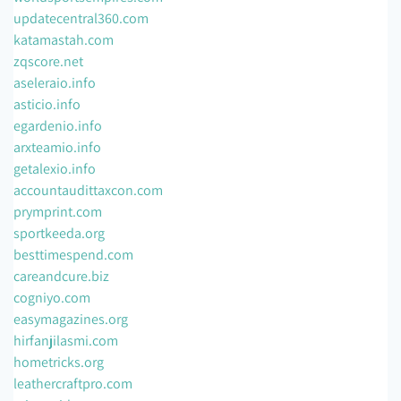
updatecentral360.com
katamastah.com
zqscore.net
aseleraio.info
asticio.info
egardenio.info
arxteamio.info
getalexio.info
accountaudittaxcon.com
prymprint.com
sportkeeda.org
besttimespend.com
careandcure.biz
cogniyo.com
easymagazines.org
hirfanjilasmi.com
hometricks.org
leathercraftpro.com