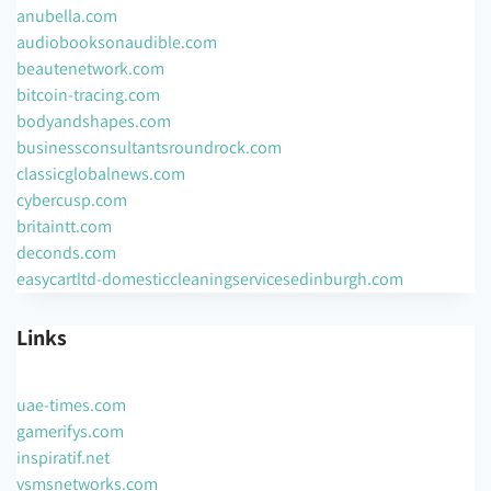
anubella.com
audiobooksonaudible.com
beautenetwork.com
bitcoin-tracing.com
bodyandshapes.com
businessconsultantsroundrock.com
classicglobalnews.com
cybercusp.com
britaintt.com
deconds.com
easycartltd-domesticcleaningservicesedinburgh.com
Links
uae-times.com
gamerifys.com
inspiratif.net
vsmsnetworks.com