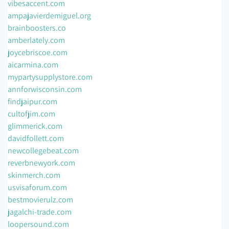
vibesaccent.com
ampajavierdemiguel.org
brainboosters.co
amberlately.com
joycebriscoe.com
aicarmina.com
mypartysupplystore.com
annforwisconsin.com
findjaipur.com
cultofjim.com
glimmerick.com
davidfollett.com
newcollegebeat.com
reverbnewyork.com
skinmerch.com
usvisaforum.com
bestmovierulz.com
jagalchi-trade.com
loopersound.com