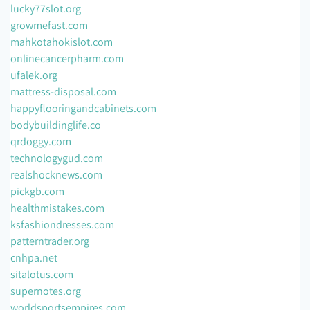
lucky77slot.org
growmefast.com
mahkotahokislot.com
onlinecancerpharm.com
ufalek.org
mattress-disposal.com
happyflooringandcabinets.com
bodybuildinglife.co
qrdoggy.com
technologygud.com
realshocknews.com
pickgb.com
healthmistakes.com
ksfashiondresses.com
patterntrader.org
cnhpa.net
sitalotus.com
supernotes.org
worldsportsempires.com