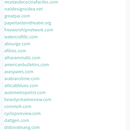
recetasdecocinafaciles.com
naildesignsidea.net
greatpai.com
paperlanterntheatre.org
freeworshipnetwork.com
watercraftllc.com
abourge.com
afiliixs.com
alharammallz.com
americanbulletins.com
asespares.com
arabianstime.com
atticabblues.com
autometropolist.com
beautycreamreview.com
coinmoh.com
cyclopsreview.com
dattgen.com
didoivatnang.com