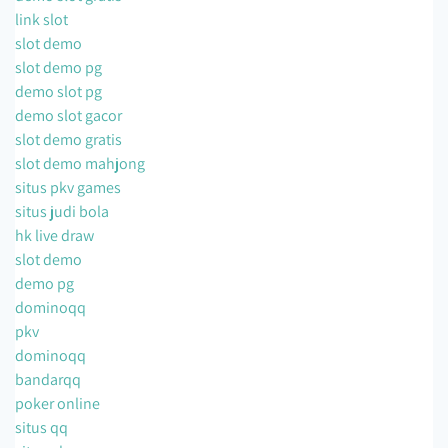
link slot
slot demo
slot demo pg
demo slot pg
demo slot gacor
slot demo gratis
slot demo mahjong
situs pkv games
situs judi bola
hk live draw
slot demo
demo pg
dominoqq
pkv
dominoqq
bandarqq
poker online
situs qq