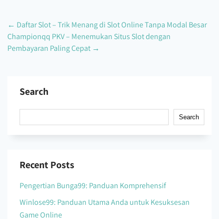
Post
←
Daftar Slot – Trik Menang di Slot Online Tanpa Modal Besar
Championqq PKV – Menemukan Situs Slot dengan
navigation
Pembayaran Paling Cepat
→
Search
Search
Recent Posts
Pengertian Bunga99: Panduan Komprehensif
Winlose99: Panduan Utama Anda untuk Kesuksesan
Game Online