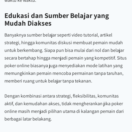
waktu ke waktu.
Edukasi dan Sumber Belajar yang
Mudah Diakses
Banyaknya sumber belajar seperti video tutorial, artikel
strategi, hingga komunitas diskusi membuat pemain mudah
untuk berkembang. Siapa pun bisa mulai dari nol dan belajar
secara bertahap hingga menjadi pemain yang kompetitif. Situs
poker online biasanya juga menyediakan mode latihan yang
memungkinkan pemain mencoba permainan tanpa taruhan,
memberi ruang untuk belajar tanpa tekanan.
Dengan kombinasi antara strategi, fleksibilitas, komunitas
aktif, dan kemudahan akses, tidak mengherankan jika poker
online masih menjadi pilihan utama di kalangan pemain dari
berbagai latar belakang.