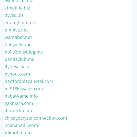
livemocha.biz
streetlife.biz
hyves.biz
enoughinfo.net
pinhive.net
warnabet.net
bollym4u.me
bolly2tollyblog.me
pandaclub.me
flyttevask.io
byhous.com
hartfordplazahotel.com
m-918kissapk.com
nabavkame.info
gakbiasa.com
iflowerhu.info
chicagocrystalconnection.com
imanabadii.com
trilipohu.info