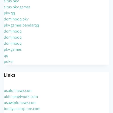
situs pkv
situs pkv games
pkv qq
dominoqq pkv
pkv games bandarqq
dominoqq
dominoqq
dominoqq
pkv games
qq
poker
Links
usafullnewz.com
uktimenetwork.com
usaworldnewz.com
todayusaexplore.com