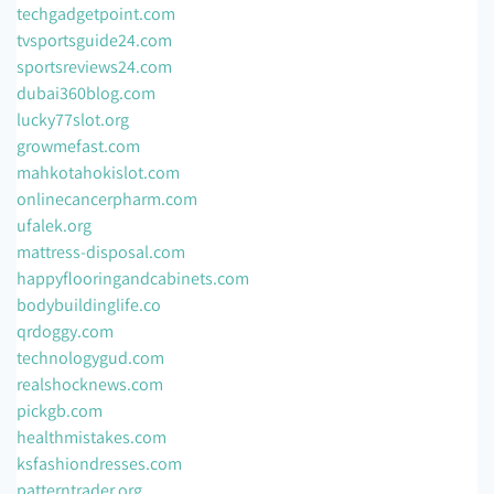
techgadgetpoint.com
tvsportsguide24.com
sportsreviews24.com
dubai360blog.com
lucky77slot.org
growmefast.com
mahkotahokislot.com
onlinecancerpharm.com
ufalek.org
mattress-disposal.com
happyflooringandcabinets.com
bodybuildinglife.co
qrdoggy.com
technologygud.com
realshocknews.com
pickgb.com
healthmistakes.com
ksfashiondresses.com
patterntrader.org