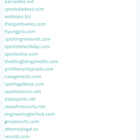
painaidee.net
sportsdarkest.com
webtoon.biz
thesportswires.com
hyungpro.com
sportingnewsnet.com
sportstime24day.com
sporteslive.com
theblingblingshields.com
pinkfrenchtipnails.com
newgamestv.com
sportsgallerys.com
sportsmirrors.net
datasports.net
atasehirescortu.net
engineeringtechub.com
jerryescorts.com
attorneylegal.co
voomb.com