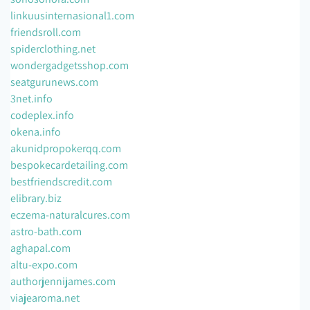
linkuusinternasional1.com
friendsroll.com
spiderclothing.net
wondergadgetsshop.com
seatgurunews.com
3net.info
codeplex.info
okena.info
akunidpropokerqq.com
bespokecardetailing.com
bestfriendscredit.com
elibrary.biz
eczema-naturalcures.com
astro-bath.com
aghapal.com
altu-expo.com
authorjennijames.com
viajearoma.net