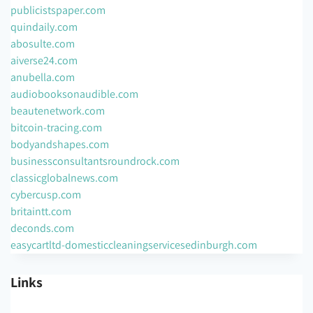
publicistspaper.com
quindaily.com
abosulte.com
aiverse24.com
anubella.com
audiobooksonaudible.com
beautenetwork.com
bitcoin-tracing.com
bodyandshapes.com
businessconsultantsroundrock.com
classicglobalnews.com
cybercusp.com
britaintt.com
deconds.com
easycartltd-domesticcleaningservicesedinburgh.com
Links