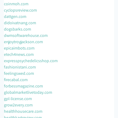
coinmoh.com
cyclopsreview.com
dattgen.com
didoivatnang.com
dogsbarks.com
dwmsoftwarehouse.com
enjoytroyjackson.com
epicaimbots.com
etech4news.com
expresspsychedelicsshop.com
fashionistani.com
feelingswed.com
firecabal.com
forbessmagazine.com
globalmarketlivetoday.com
gpl-license.com
grow2every.com
healthhousecare.com
healthkartreview.com