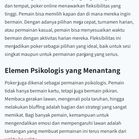
dan tempat, poker online menawarkan fleksibilitas yang
tinggi. Pemain bisa memilih kapan dan di mana mereka ingin
bermain. Dengan adanya pilihan meja cepat, turnamen harian,
atau permainan kasual, pemain bisa menyesuaikan waktu
bermain dengan aktivitas harian mereka. Fleksibilitas ini
menjadikan poker sebagai pilihan yang ideal, baik untuk sesi
singkat maupun untuk permainan panjang yang serius.
Elemen Psikologis yang Menantang
Poker juga dikenal sebagai permainan psikologis. Pemain
tidak hanya bermain kartu, tetapi juga bermain pikiran.
Membaca gerakan lawan, mengenali pola taruhan, hingga
melakukan bluffing adalah bagian dari strategi yang sangat
memikat. Bagi banyak pemain, kemampuan untuk
mengendalikan emosi dan mempengaruhi lawan adalah
tantangan yang membuat permainan ini terus menarik dari