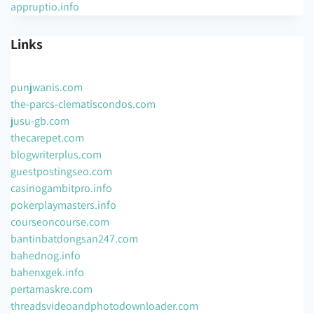
appruptio.info
Links
punjwanis.com
the-parcs-clematiscondos.com
jusu-gb.com
thecarepet.com
blogwriterplus.com
guestpostingseo.com
casinogambitpro.info
pokerplaymasters.info
courseoncourse.com
bantinbatdongsan247.com
bahednog.info
bahenxgek.info
pertamaskre.com
threadsvideoandphotodownloader.com