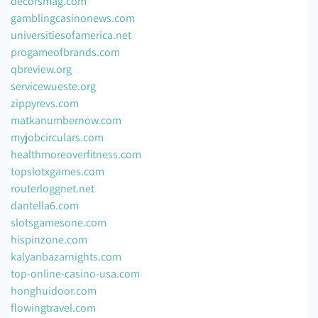
decorsmag.com
gamblingcasinonews.com
universitiesofamerica.net
progameofbrands.com
qbreview.org
servicewueste.org
zippyrevs.com
matkanumbernow.com
myjobcirculars.com
healthmoreoverfitness.com
topslotxgames.com
routerloggnet.net
dantella6.com
slotsgamesone.com
hispinzone.com
kalyanbazarnights.com
top-online-casino-usa.com
honghuidoor.com
flowingtravel.com