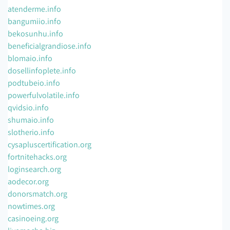
atenderme.info
bangumiio.info
bekosunhu.info
beneficialgrandiose.info
blomaio.info
dosellinfoplete.info
podtubeio.info
powerfulvolatile.info
qvidsio.info
shumaio.info
slotherio.info
cysapluscertification.org
fortnitehacks.org
loginsearch.org
aodecor.org
donorsmatch.org
nowtimes.org
casinoeing.org