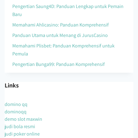
Pengertian Saung4D: Panduan Lengkap untuk Pemain
Baru
Memahami Ahlicasino: Panduan Komprehensif
Panduan Utama untuk Menang di JurusCasino
Memahami Plisbet: Panduan Komprehensif untuk
Pemula
Pengertian Bunga99: Panduan Komprehensif
Links
domino qq
dominoqq
demo slot maxwin
judi bola resmi
judi poker online