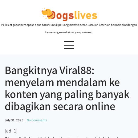
Skip
to
content
Pilih slot gacor berdeposit dana hari ini untuk peluang maxwin besar. Rasakan keseruan bermain slot dengan
kemenangan maksimal yang menanti.
Bangkitnya Viral88:
menyelam mendalam ke
konten yang paling banyak
dibagikan secara online
July 31, 2025
|
No Comments
[ad_1]