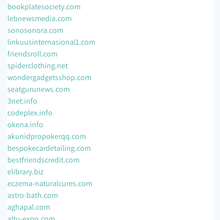
bookplatesociety.com
lebnewsmedia.com
sonosonora.com
linkuusinternasional1.com
friendsroll.com
spiderclothing.net
wondergadgetsshop.com
seatgurunews.com
3net.info
codeplex.info
okena.info
akunidpropokerqq.com
bespokecardetailing.com
bestfriendscredit.com
elibrary.biz
eczema-naturalcures.com
astro-bath.com
aghapal.com
altu-expo.com