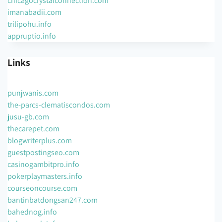
chicagocrystalconnection.com
imanabadii.com
trilipohu.info
appruptio.info
Links
punjwanis.com
the-parcs-clematiscondos.com
jusu-gb.com
thecarepet.com
blogwriterplus.com
guestpostingseo.com
casinogambitpro.info
pokerplaymasters.info
courseoncourse.com
bantinbatdongsan247.com
bahednog.info