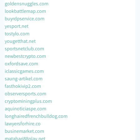
goldensnuggles.com
lookbattlemap.com
buyrdpservice.com
yesport.net
tostylo.com
yougetthat.net
sportsnetclub.com
newbestcrypto.com
oxfordsave.com
iclassicgames.com
saung-artikel.com
fasthokivip2.com
observersports.com
cryptominingplus.com
aquinoticiaspe.com
longhairedfrenchbulldog.com
lawyersforhire.co
businemarket.com
matahari88play.net