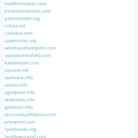
healthmistakes.com
ksfashiondresses.com
patterntrader.org
cnhpa.net
sitalotus.com
supernotes.org
worldsportsempires.com
updatecentral360.com
katamastah.com
zqscore.net
aseleraio.info
asticio.info
egardenio.info
arxteamio.info
getalexio.info
accountaudittaxcon.com
prymprint.com
sportkeeda.org
besttimespend.com