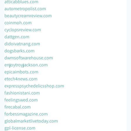
atticabblues.com
autometropolist.com
beautycreamreview.com
coinmoh.com
cyclopsreview.com
dattgen.com
didoivatnang.com
dogsbarks.com
dwmsoftwarehouse.com
enjoytroyjackson.com
epicaimbots.com
etech4news.com
expresspsychedelicsshop.com
fashionistani.com
feelingswed.com
firecabal.com
forbessmagazine.com
globalmarketlivetoday.com
gpl-license.com