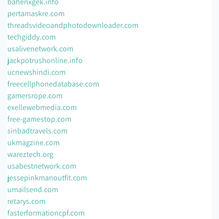
bahenxgek.info
pertamaskre.com
threadsvideoandphotodownloader.com
techgiddy.com
usalivenetwork.com
jackpotrushonline.info
ucnewshindi.com
freecellphonedatabase.com
gamersrope.com
exellewebmedia.com
free-gamestop.com
sinbadtravels.com
ukmagzine.com
wareztech.org
usabestnetwork.com
jessepinkmanoutfit.com
umailsend.com
retarys.com
fasterformationcpf.com