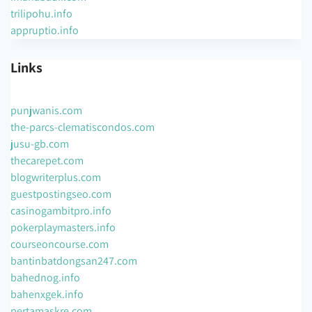
trilipohu.info
appruptio.info
Links
punjwanis.com
the-parcs-clematiscondos.com
jusu-gb.com
thecarepet.com
blogwriterplus.com
guestpostingseo.com
casinogambitpro.info
pokerplaymasters.info
courseoncourse.com
bantinbatdongsan247.com
bahednog.info
bahenxgek.info
pertamaskre.com