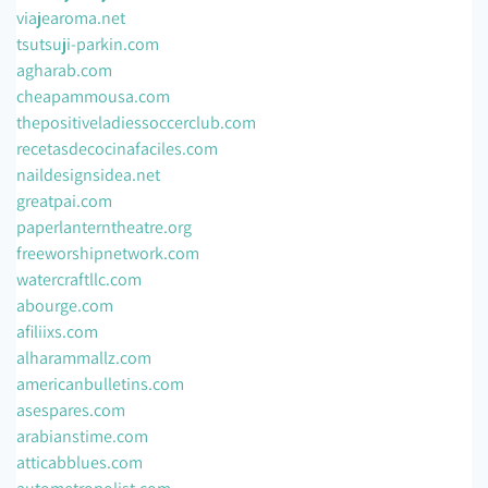
viajearoma.net
tsutsuji-parkin.com
agharab.com
cheapammousa.com
thepositiveladiessoccerclub.com
recetasdecocinafaciles.com
naildesignsidea.net
greatpai.com
paperlanterntheatre.org
freeworshipnetwork.com
watercraftllc.com
abourge.com
afiliixs.com
alharammallz.com
americanbulletins.com
asespares.com
arabianstime.com
atticabblues.com