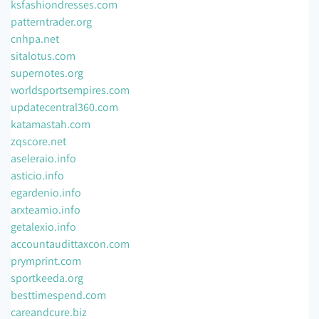
ksfashiondresses.com
patterntrader.org
cnhpa.net
sitalotus.com
supernotes.org
worldsportsempires.com
updatecentral360.com
katamastah.com
zqscore.net
aseleraio.info
asticio.info
egardenio.info
arxteamio.info
getalexio.info
accountaudittaxcon.com
prymprint.com
sportkeeda.org
besttimespend.com
careandcure.biz