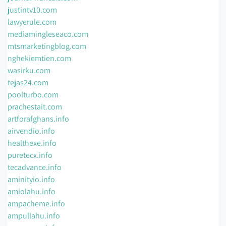
justintv10.com
lawyerule.com
mediamingleseaco.com
mtsmarketingblog.com
nghekiemtien.com
wasirku.com
tejas24.com
poolturbo.com
prachestait.com
artforafghans.info
airvendio.info
healthexe.info
puretecx.info
tecadvance.info
aminityio.info
amiolahu.info
ampacheme.info
ampullahu.info