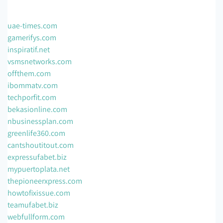
uae-times.com
gamerifys.com
inspiratif.net
vsmsnetworks.com
offthem.com
ibommatv.com
techporfit.com
bekasionline.com
nbusinessplan.com
greenlife360.com
cantshoutitout.com
expressufabet.biz
mypuertoplata.net
thepioneerxpress.com
howtofixissue.com
teamufabet.biz
webfullform.com