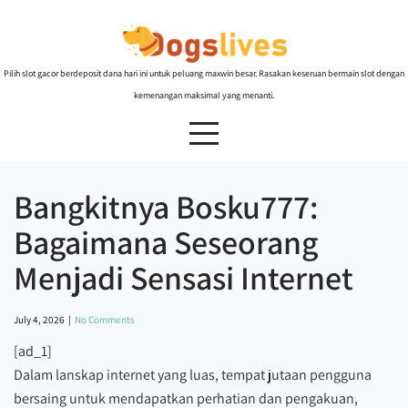
Skip
to
content
Pilih slot gacor berdeposit dana hari ini untuk peluang maxwin besar. Rasakan keseruan bermain slot dengan
kemenangan maksimal yang menanti.
Bangkitnya Bosku777:
Bagaimana Seseorang
Menjadi Sensasi Internet
July 4, 2026
|
No Comments
[ad_1]
Dalam lanskap internet yang luas, tempat jutaan pengguna
bersaing untuk mendapatkan perhatian dan pengakuan,