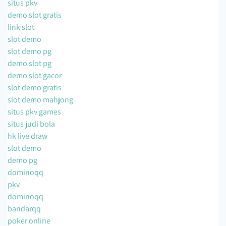
situs pkv
demo slot gratis
link slot
slot demo
slot demo pg
demo slot pg
demo slot gacor
slot demo gratis
slot demo mahjong
situs pkv games
situs judi bola
hk live draw
slot demo
demo pg
dominoqq
pkv
dominoqq
bandarqq
poker online