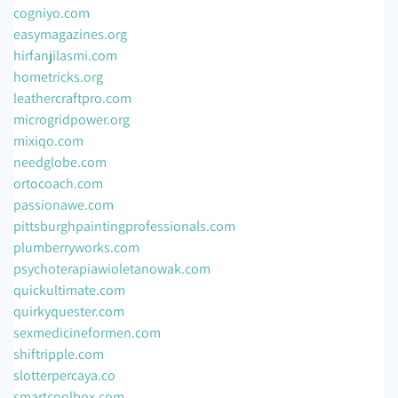
cogniyo.com
easymagazines.org
hirfanjilasmi.com
hometricks.org
leathercraftpro.com
microgridpower.org
mixiqo.com
needglobe.com
ortocoach.com
passionawe.com
pittsburghpaintingprofessionals.com
plumberryworks.com
psychoterapiawioletanowak.com
quickultimate.com
quirkyquester.com
sexmedicineformen.com
shiftripple.com
slotterpercaya.co
smartcoolbox.com