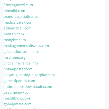
flowingtravel.com
nineniki.com
brandiospecialists.com
medicalcare7.com
adtennaball.com
nabzah.com
mongive.com
matkagameresultsview.com
getsolutionsonline.com
hispinner.org
criticalinsurance.info
nokariposter.com
kalyan-guessing-nightplay.com
gameofpanels.com
androidappsdownloader.com
usetimenow.com
healthblow.com
gohelpmate.com