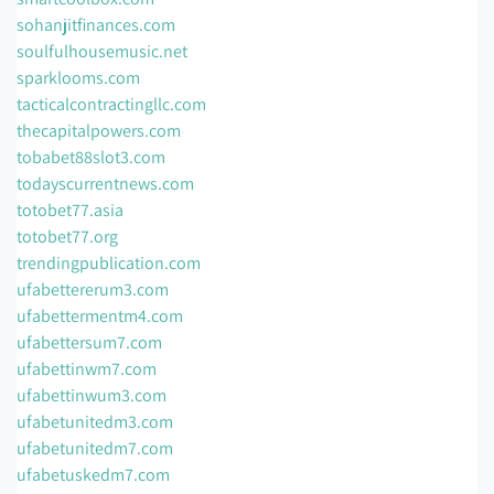
sohanjitfinances.com
soulfulhousemusic.net
sparklooms.com
tacticalcontractingllc.com
thecapitalpowers.com
tobabet88slot3.com
todayscurrentnews.com
totobet77.asia
totobet77.org
trendingpublication.com
ufabettererum3.com
ufabettermentm4.com
ufabettersum7.com
ufabettinwm7.com
ufabettinwum3.com
ufabetunitedm3.com
ufabetunitedm7.com
ufabetuskedm7.com