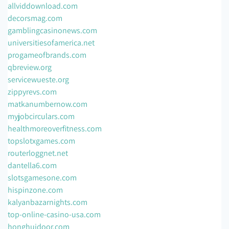
allviddownload.com
decorsmag.com
gamblingcasinonews.com
universitiesofamerica.net
progameofbrands.com
qbreview.org
servicewueste.org
zippyrevs.com
matkanumbernow.com
myjobcirculars.com
healthmoreoverfitness.com
topslotxgames.com
routerloggnet.net
dantella6.com
slotsgamesone.com
hispinzone.com
kalyanbazarnights.com
top-online-casino-usa.com
honghuidoor.com