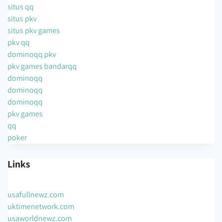
situs qq
situs pkv
situs pkv games
pkv qq
dominoqq pkv
pkv games bandarqq
dominoqq
dominoqq
dominoqq
pkv games
qq
poker
Links
usafullnewz.com
uktimenetwork.com
usaworldnewz.com