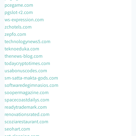
pcegame.com
pgslot-r2.com
ws-expression.com
zchotels.com
zepfo.com
technologynews5.com
teknoeduka.com
thenews-blog.com
todaycryptotimes.com
usabonuscodes.com
sm-satta-makta-gods.com
softwaredegimnasios.com
soopermagazine.com
spacecoastdailys.com
readytrademark.com
renovationsrated.com
scoziarestaurant.com
seohart.com