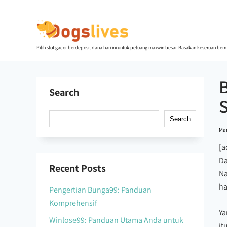
Skip
to
content
Pilih slot gacor berdeposit dana hari ini untuk peluang maxwin besar. Rasakan keseruan b
Search
Search
Mar
[a
Da
Recent Posts
Na
ha
Pengertian Bunga99: Panduan
Komprehensif
Ya
Winlose99: Panduan Utama Anda untuk
it