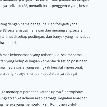
daya tarik aster88, menarik basis penggemar yang besar
sting dengan nama pengguna. Dari fotografi yang
er88 secara visual menawan dan merangsang secara
ng terlihat di setiap postingan, dan banyak yang menyebut
ka sendiri.
ah rasa kebersamaan yang terbentuk di sekitar nama
atan yang hidup di bagian komentar di setiap postingan,
ia media sosial yang seringkali bersifat impersonal.
para pengikutnya, memperkuat statusnya sebagai
ga mendapat perhatian karena upaya filantropisnya.
ngkatkan kesadaran akan berbagai kegiatan amal dan
ung mereka yang membutuhkan. Komitmen untuk