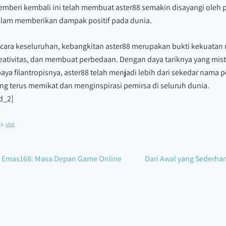
mberi kembali ini telah membuat aster88 semakin disayangi oleh 
lam memberikan dampak positif pada dunia.
cara keseluruhan, kebangkitan aster88 merupakan bukti kekuatan 
eativitas, dan membuat perbedaan. Dengan daya tariknya yang mis
aya filantropisnya, aster88 telah menjadi lebih dari sekedar nama
ng terus memikat dan menginspirasi pemirsa di seluruh dunia.
d_2]
gs:
slot
ost
Emas168: Masa Depan Game Online
Dari Awal yang Sederha
avigation