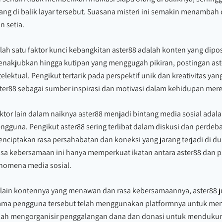
ang di balik layar tersebut. Suasana misteri ini semakin menambah 
n setia.
lah satu faktor kunci kebangkitan aster88 adalah konten yang dipo
nakjubkan hingga kutipan yang menggugah pikiran, postingan ast
telektual. Pengikut tertarik pada perspektif unik dan kreativitas ya
ter88 sebagai sumber inspirasi dan motivasi dalam kehidupan mere
ktor lain dalam naiknya aster88 menjadi bintang media sosial adal
ngguna. Pengikut aster88 sering terlibat dalam diskusi dan perdeb
nciptakan rasa persahabatan dan koneksi yang jarang terjadi di dun
sa kebersamaan ini hanya memperkuat ikatan antara aster88 dan 
nomena media sosial.
lain kontennya yang menawan dan rasa kebersamaannya, aster88 ju
ma pengguna tersebut telah menggunakan platformnya untuk meni
lah mengorganisir penggalangan dana dan donasi untuk menduk