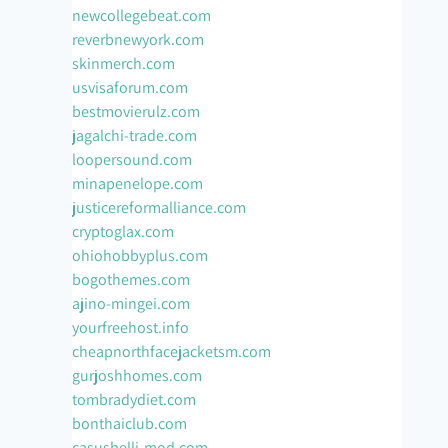
newcollegebeat.com
reverbnewyork.com
skinmerch.com
usvisaforum.com
bestmovierulz.com
jagalchi-trade.com
loopersound.com
minapenelope.com
justicereformalliance.com
cryptoglax.com
ohiohobbyplus.com
bogothemes.com
ajino-mingei.com
yourfreehost.info
cheapnorthfacejacketsm.com
gurjoshhomes.com
tombradydiet.com
bonthaiclub.com
casusbelli-mod.com