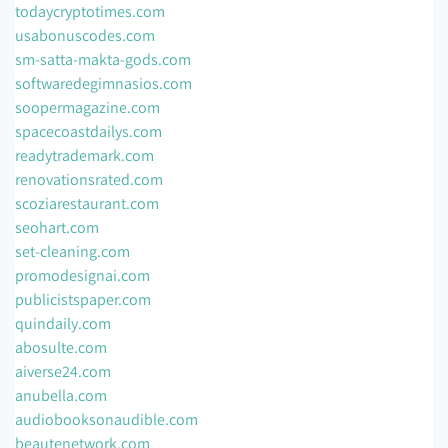
todaycryptotimes.com
usabonuscodes.com
sm-satta-makta-gods.com
softwaredegimnasios.com
soopermagazine.com
spacecoastdailys.com
readytrademark.com
renovationsrated.com
scoziarestaurant.com
seohart.com
set-cleaning.com
promodesignai.com
publicistspaper.com
quindaily.com
abosulte.com
aiverse24.com
anubella.com
audiobooksonaudible.com
beautenetwork.com