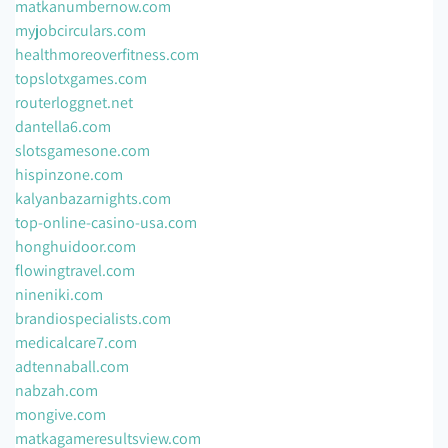
matkanumbernow.com
myjobcirculars.com
healthmoreoverfitness.com
topslotxgames.com
routerloggnet.net
dantella6.com
slotsgamesone.com
hispinzone.com
kalyanbazarnights.com
top-online-casino-usa.com
honghuidoor.com
flowingtravel.com
nineniki.com
brandiospecialists.com
medicalcare7.com
adtennaball.com
nabzah.com
mongive.com
matkagameresultsview.com