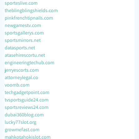
sporteslive.com
theblingblingshields.com
pinkfrenchtipnails.com
newgamestv.com
sportsgallerys.com
sportsmirrors.net
datasports.net
atasehirescortu.net
engineeringtechub.com
jerryescorts.com
attorneylegal.co
voomb.com
techgadgetpoint.com
tvsportsguide24.com
sportsreviews24.com
dubai360blog.com
lucky77slot.org
growmefast.com
mahkotahokislot.com