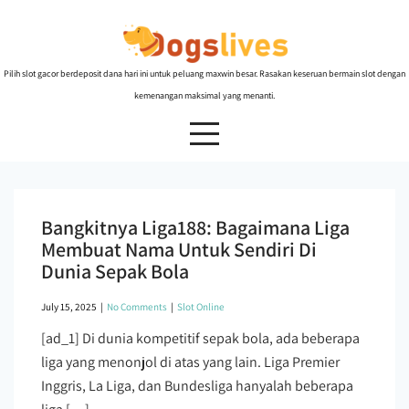
Skip
to
content
Pilih slot gacor berdeposit dana hari ini untuk peluang maxwin besar. Rasakan keseruan bermain slot dengan
kemenangan maksimal yang menanti.
Bangkitnya Liga188: Bagaimana Liga
Membuat Nama Untuk Sendiri Di
Dunia Sepak Bola
July 15, 2025
|
No Comments
|
Slot Online
[ad_1] Di dunia kompetitif sepak bola, ada beberapa
liga yang menonjol di atas yang lain. Liga Premier
Inggris, La Liga, dan Bundesliga hanyalah beberapa