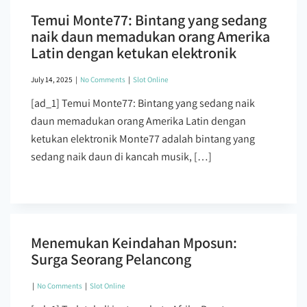
Temui Monte77: Bintang yang sedang
naik daun memadukan orang Amerika
Latin dengan ketukan elektronik
July 14, 2025
|
No Comments
|
Slot Online
[ad_1] Temui Monte77: Bintang yang sedang naik
daun memadukan orang Amerika Latin dengan
ketukan elektronik Monte77 adalah bintang yang
sedang naik daun di kancah musik, […]
Menemukan Keindahan Mposun:
Surga Seorang Pelancong
|
No Comments
|
Slot Online