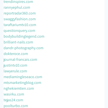
trendinspires.com
rannyephul.com
reportradar360.com
swaggyfashion.com
taraftariumtv10.com
questionquery.com
bodybuildinglegend.com
brilliant-nails.com
dandr-photography.com
dokteroce.com
journal-francais.com
justintv10.com
lawyerule.com
mediamingleseaco.com
mtsmarketingblog.com
nghekiemtien.com
wasirku.com
tejas24.com
poolturbo.com