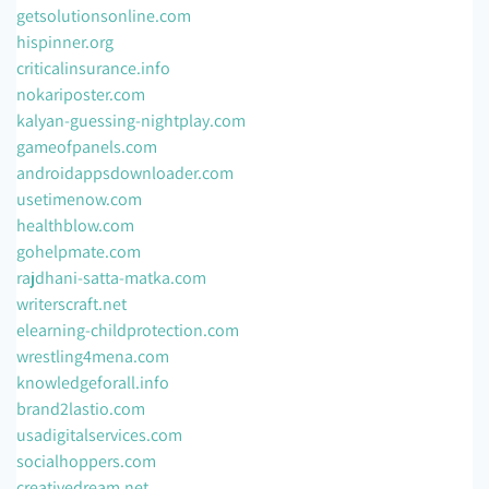
getsolutionsonline.com
hispinner.org
criticalinsurance.info
nokariposter.com
kalyan-guessing-nightplay.com
gameofpanels.com
androidappsdownloader.com
usetimenow.com
healthblow.com
gohelpmate.com
rajdhani-satta-matka.com
writerscraft.net
elearning-childprotection.com
wrestling4mena.com
knowledgeforall.info
brand2lastio.com
usadigitalservices.com
socialhoppers.com
creativedream.net