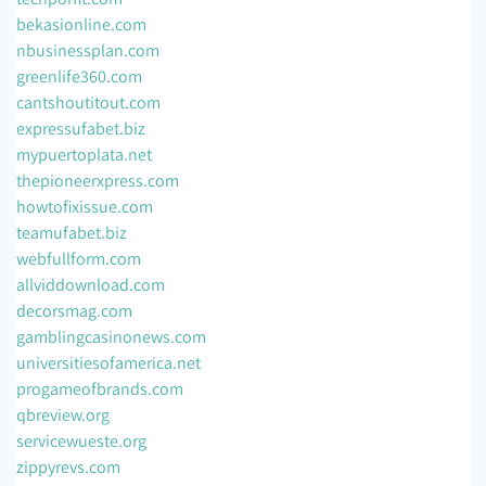
bekasionline.com
nbusinessplan.com
greenlife360.com
cantshoutitout.com
expressufabet.biz
mypuertoplata.net
thepioneerxpress.com
howtofixissue.com
teamufabet.biz
webfullform.com
allviddownload.com
decorsmag.com
gamblingcasinonews.com
universitiesofamerica.net
progameofbrands.com
qbreview.org
servicewueste.org
zippyrevs.com