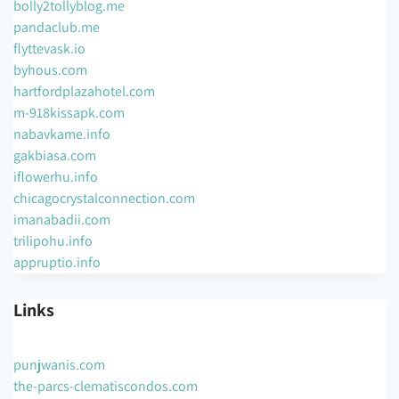
bolly2tollyblog.me
pandaclub.me
flyttevask.io
byhous.com
hartfordplazahotel.com
m-918kissapk.com
nabavkame.info
gakbiasa.com
iflowerhu.info
chicagocrystalconnection.com
imanabadii.com
trilipohu.info
appruptio.info
Links
punjwanis.com
the-parcs-clematiscondos.com