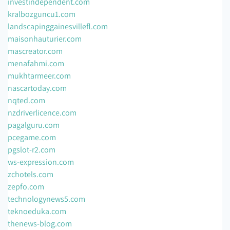
investindependent.com
kralbozguncu1.com
landscapinggainesvillefl.com
maisonhauturier.com
mascreator.com
menafahmi.com
mukhtarmeer.com
nascartoday.com
nqted.com
nzdriverlicence.com
pagalguru.com
pcegame.com
pgslot-r2.com
ws-expression.com
zchotels.com
zepfo.com
technologynews5.com
teknoeduka.com
thenews-blog.com